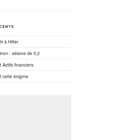
ÉCENTS
i à Hitler
inon : séisme de 5,2
 Actifs financiers
t cette énigme