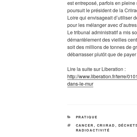
est entreposé, parfois en pleine 
poursuit le président de la Criira
Loire qui envisageait d’utiliser 
pour les mélanger avec d’autres f
Le tribunal administratif a mis s
démantèlement des vieilles cent
soit des millions de tonnes de gr
débarrasser plutôt que de payer 
Lire la suite sur Liberation :
http://www.liberation.fr/terre/0
dans-le-mur
CATÉGORIES
PRATIQUE
ÉTIQUETTES
CANCER
,
CRIIRAD
,
DÉCHET
RADIOACTIVITÉ