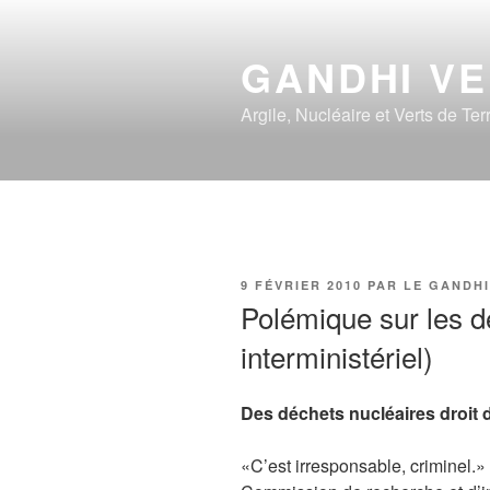
Aller
au
GANDHI V
contenu
principal
Argile, Nucléaire et Verts de Ter
PUBLIÉ
9 FÉVRIER 2010
PAR
LE GANDHI
LE
Polémique sur les d
interministériel)
Des déchets nucléaires droit 
«C’est irresponsable, criminel.