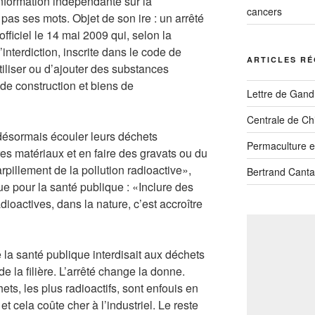
nformation indépendante sur la
cancers
 pas ses mots. Objet de son ire : un arrêté
officiel le 14 mai 2009 qui, selon la
’interdiction, inscrite dans le code de
ARTICLES R
iliser ou d’ajouter des substances
de construction et biens de
Lettre de Gandh
Centrale de Ch
 désormais écouler leurs déchets
Permaculture et
res matériaux et en faire des gravats ou du
rpillement de la pollution radioactive»,
Bertrand Canta
ue pour la santé publique : «Inclure des
oactives, dans la nature, c’est accroître
la santé publique interdisait aux déchets
 de la filière. L’arrêté change la donne.
ts, les plus radioactifs, sont enfouis en
t cela coûte cher à l’industriel. Le reste