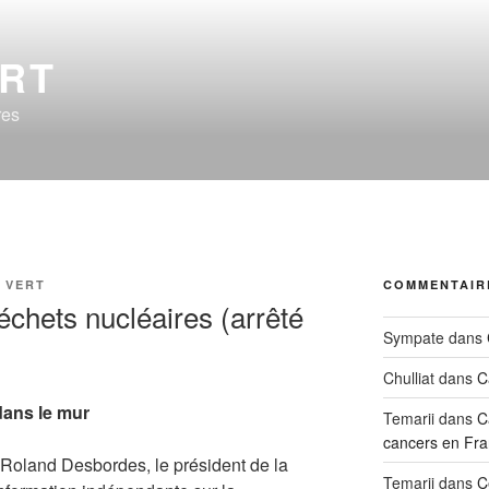
ERT
res
 VERT
COMMENTAIR
échets nucléaires (arrêté
Sympate
dans
Chulliat
dans
C
dans le mur
Temarii
dans
C
cancers en Fra
» Roland Desbordes, le président de la
Temarii
dans
C