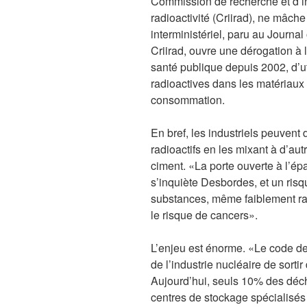
Commission de recherche et d’i
radioactivité (Criirad), ne mâche
interministériel, paru au Journal 
Criirad, ouvre une dérogation à l
santé publique depuis 2002, d’ut
radioactives dans les matériaux 
consommation.
En bref, les industriels peuvent
radioactifs en les mixant à d’aut
ciment. «La porte ouverte à l’épa
s’inquiète Desbordes, et un risq
substances, même faiblement radi
le risque de cancers».
L’enjeu est énorme. «Le code de 
de l’industrie nucléaire de sortir
Aujourd’hui, seuls 10% des déche
centres de stockage spécialisés e