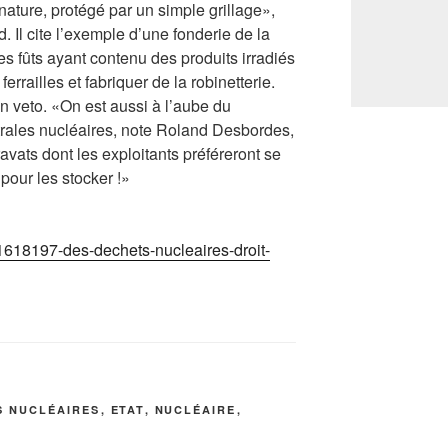
nature, protégé par un simple grillage»,
d. Il cite l’exemple d’une fonderie de la
des fûts ayant contenu des produits irradiés
errailles et fabriquer de la robinetterie.
on veto. «On est aussi à l’aube du
rales nucléaires, note Roland Desbordes,
avats dont les exploitants préféreront se
pour les stocker !»
101618197-des-dechets-nucleaires-droit-
S NUCLÉAIRES
,
ETAT
,
NUCLÉAIRE
,