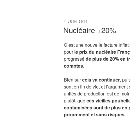
PUBLIÉ
4 JUIN 2014
LE
Nucléaire +20%
C’est une nouvelle facture inflat
pour
le prix du nucléaire Franç
progressé
de plus de 20% en t
comptes
.
Bien sur
cela va continuer
, pu
sont en fin de vie, et l’argument
unités de production est de moin
plutôt, que
ces vieilles poubel
contaminées sont de plus en pl
proprement et sans risques.