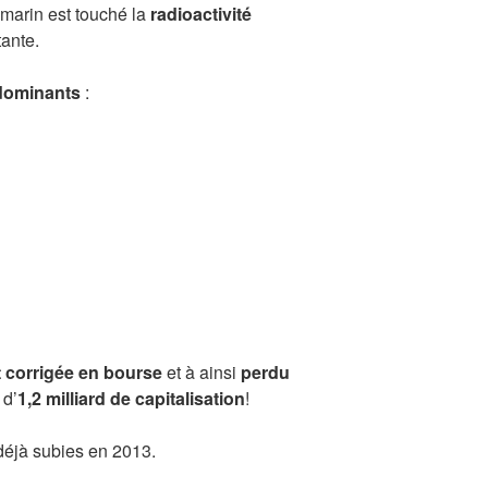
 marin est touché la
radioactivité
tante.
dominants
:
 corrigée en bourse
et à ainsi
perdu
 d’
1,2 milliard de capitalisation
!
 déjà subies en 2013.