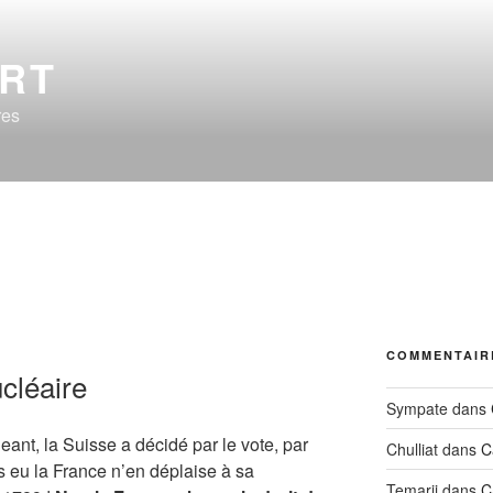
ERT
res
COMMENTAIR
cléaire
Sympate
dans
ant, la Suisse a décidé par le vote, par
Chulliat
dans
C
s eu la France n’en déplaise à sa
Temarii
dans
C