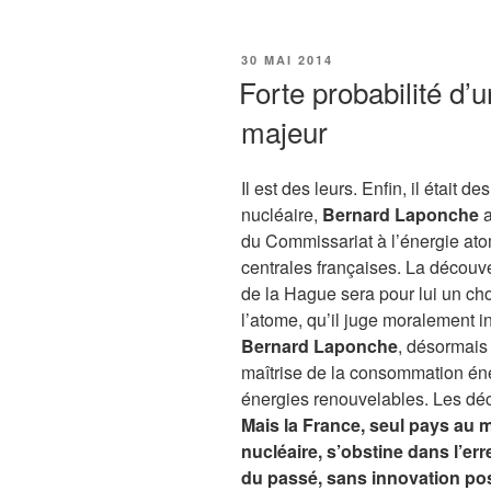
PUBLIÉ
30 MAI 2014
LE
Forte probabilité d’
majeur
Il est des leurs. Enfin, il était d
nucléaire,
Bernard Laponche
a
du Commissariat à l’énergie ato
centrales françaises. La découve
de la Hague sera pour lui un ch
l’atome, qu’il juge moralement 
Bernard Laponche
, désormais 
maîtrise de la consommation én
énergies renouvelables. Les déc
Mais la France, seul pays au m
nucléaire, s’obstine dans l’erre
du passé, sans innovation pos