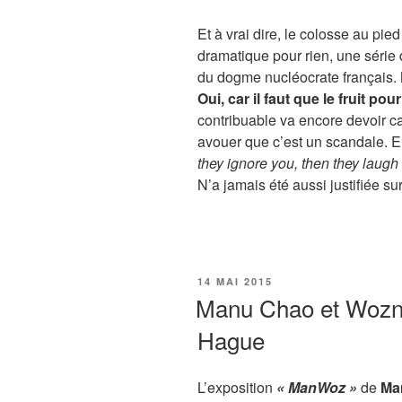
Et à vrai dire, le colosse au pied
dramatique pour rien, une série
du dogme nucléocrate français.
Oui, car il faut que le fruit pou
contribuable va encore devoir ca
avouer que c’est un scandale. E
they ignore you, then they laugh 
N’a jamais été aussi justifiée sur
PUBLIÉ
14 MAI 2015
LE
Manu Chao et Woznia
Hague
L’exposition
« ManWoz »
de
Ma