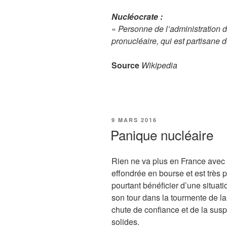
Nucléocrate :
«
Personne de l’administration 
pronucléaire, qui est partisane de
Source
Wikipedia
PUBLIÉ
9 MARS 2016
LE
Panique nucléaire
Rien ne va plus en France avec l
effondrée en bourse et est très pr
pourtant bénéficier d’une situati
son tour dans la tourmente de la
chute de confiance et de la sus
solides.