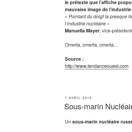
le prétexte que l’affiche prop
mauvaise image de l’industrie
« Pointant du doigt la presque i
l’industrie nucléaire »
Manuella Mayer
, vice-présiden
Omerta, omerta, omerta…
Source :
http://www.tendanceouest.com
PUBLIÉ
7 AVRIL 2015
LE
Sous-marin Nucléai
Un
sous-marin nucléaire russ