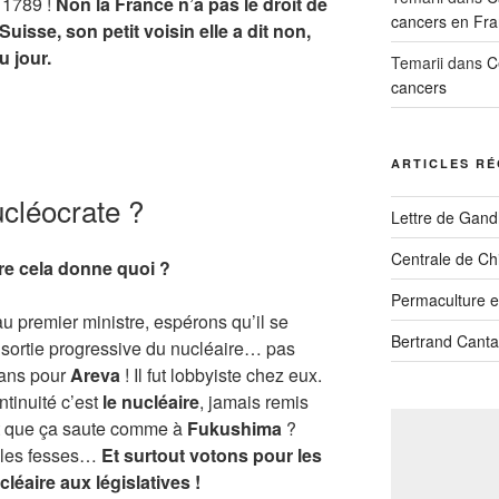
 1789 !
Non la France n’a pas le droit de
cancers en Fra
Suisse, son petit voisin elle a dit non,
u jour.
Temarii
dans
C
cancers
ARTICLES R
cléocrate ?
Lettre de Gandh
Centrale de Ch
ire cela donne quoi ?
Permaculture et
u premier ministre, espérons qu’il se
Bertrand Canta
 sortie progressive du nucléaire… pas
s ans pour
Areva
! Il fut lobbyiste chez eux.
ntinuité c’est
le nucléaire
, jamais remis
nt que ça saute comme à
Fukushima
?
s les fesses…
Et surtout votons pour les
léaire aux législatives !