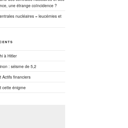
nce, une étrange coïncidence ?
entrales nucléaires = leucémies et
ÉCENTS
i à Hitler
inon : séisme de 5,2
 Actifs financiers
t cette énigme