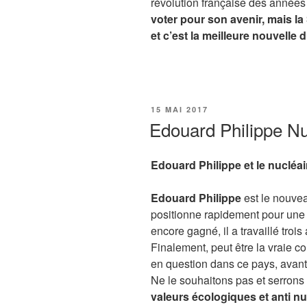
révolution française des années
voter pour son avenir, mais la 
et c’est la meilleure nouvelle d
PUBLIÉ
15 MAI 2017
LE
Edouard Philippe Nu
Edouard Philippe et le nucléa
Edouard Philippe
est le nouvea
positionne rapidement pour une
encore gagné, il a travaillé troi
Finalement, peut être la vraie co
en question dans ce pays, ava
Ne le souhaitons pas et serron
valeurs écologiques et anti nuc