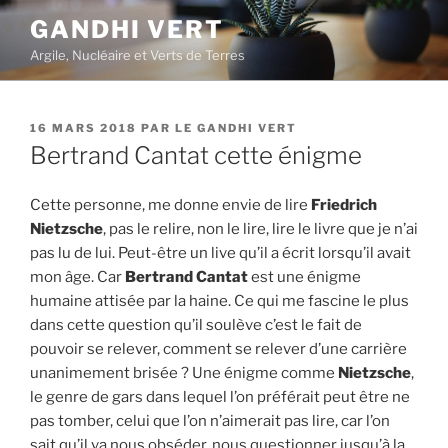
Aller
GANDHI VERT
au
Argile, Nucléaire et Verts de Terres
contenu
principal
PUBLIÉ
16 MARS 2018
PAR
LE GANDHI VERT
LE
Bertrand Cantat cette énigme
Cette personne, me donne envie de lire
Friedrich
Nietzsche
, pas le relire, non le lire, lire le livre que je n’ai
pas lu de lui. Peut-être un live qu’il a écrit lorsqu’il avait
mon âge. Car
Bertrand Cantat
est une énigme
humaine attisée par la haine. Ce qui me fascine le plus
dans cette question qu’il soulève c’est le fait de
pouvoir se relever, comment se relever d’une carrière
unanimement brisée ? Une énigme comme
Nietzsche
,
le genre de gars dans lequel l’on préférait peut être ne
pas tomber, celui que l’on n’aimerait pas lire, car l’on
sait qu’il va nous obséder, nous questionner jusqu’à la