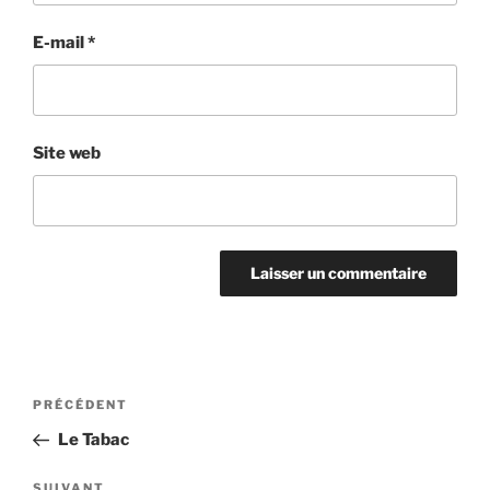
E-mail
*
Site web
Navigation
Article
PRÉCÉDENT
de
précédent
Le Tabac
l’article
Article
SUIVANT