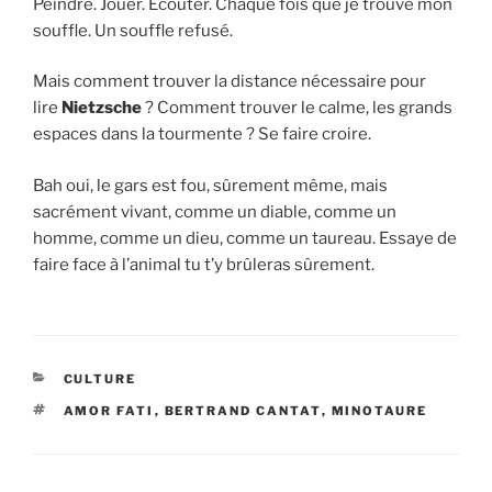
Peindre. Jouer. Écouter. Chaque fois que je trouve mon
souffle. Un souffle refusé.
Mais comment trouver la distance nécessaire pour
lire
Nietzsche
? Comment trouver le calme, les grands
espaces dans la tourmente ? Se faire croire.
Bah oui, le gars est fou, sûrement même, mais
sacrément vivant, comme un diable, comme un
homme, comme un dieu, comme un taureau. Essaye de
faire face à l’animal tu t’y brûleras sûrement.
CATÉGORIES
CULTURE
ÉTIQUETTES
AMOR FATI
,
BERTRAND CANTAT
,
MINOTAURE