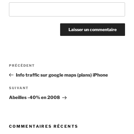
Navigation
Article
PRÉCÉDENT
de
précédent
Info traffic sur google maps (plans) iPhone
l’article
Article
SUIVANT
suivant
Abeilles -40% en 2008
COMMENTAIRES RÉCENTS