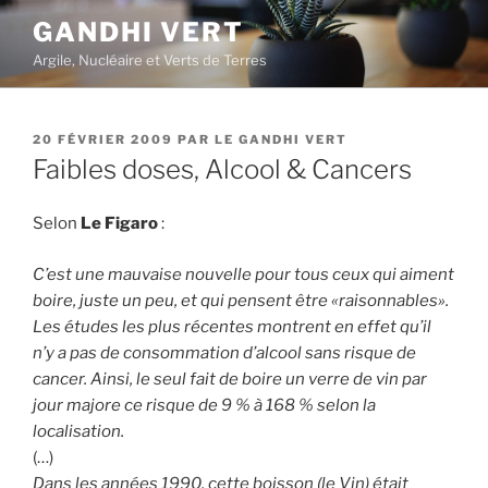
Aller
GANDHI VERT
au
Argile, Nucléaire et Verts de Terres
contenu
principal
PUBLIÉ
20 FÉVRIER 2009
PAR
LE GANDHI VERT
LE
Faibles doses, Alcool & Cancers
Selon
Le Figaro
:
C’est une mauvaise nouvelle pour tous ceux qui aiment
boire, juste un peu, et qui pensent être «raisonnables».
Les études les plus récentes montrent en effet qu’il
n’y a pas de consommation d’alcool sans risque de
cancer. Ainsi, le seul fait de boire un verre de vin par
jour majore ce risque de 9 % à 168 % selon la
localisation.
(…)
Dans les années 1990, cette boisson (le Vin) était