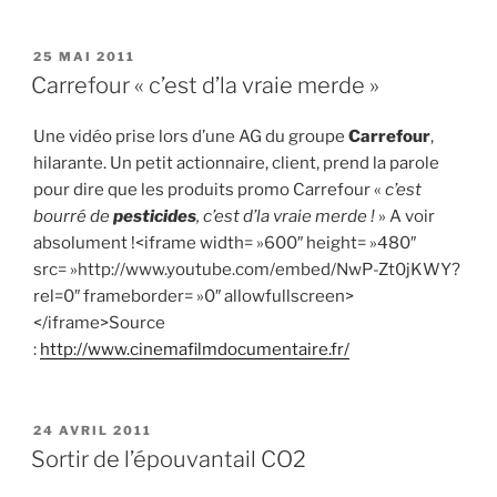
PUBLIÉ
25 MAI 2011
LE
Carrefour « c’est d’la vraie merde »
Une vidéo prise lors d’une AG du groupe
Carrefour
,
hilarante. Un petit actionnaire, client, prend la parole
pour dire que les produits promo Carrefour «
c’est
bourré de
pesticides
, c’est d’la vraie merde !
» A voir
absolument !<iframe width= »600″ height= »480″
src= »http://www.youtube.com/embed/NwP-Zt0jKWY?
rel=0″ frameborder= »0″ allowfullscreen>
</iframe>Source
:
http://www.cinemafilmdocumentaire.fr/
PUBLIÉ
24 AVRIL 2011
LE
Sortir de l’épouvantail CO2