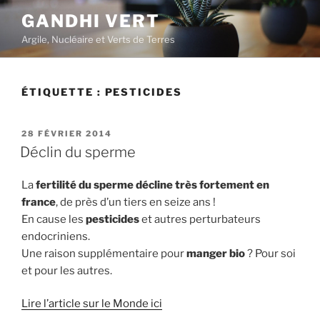
Aller
GANDHI VERT
au
Argile, Nucléaire et Verts de Terres
contenu
principal
ÉTIQUETTE :
PESTICIDES
PUBLIÉ
28 FÉVRIER 2014
LE
Déclin du sperme
La
fertilité du sperme décline très fortement en
france
, de près d’un tiers en seize ans !
En cause les
pesticides
et autres perturbateurs
endocriniens.
Une raison supplémentaire pour
manger bio
? Pour soi
et pour les autres.
Lire l’article sur le Monde ici