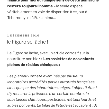
finalité pour moi et l’unique sens de cette démarche
restera toujours l’homme
–
la seule espèce
véritablement en voie de disparition à ce jour à
Tchernobyl et à Fukushima…
PUBLIÉ
1 DÉCEMBRE 2010
LE
le Figaro se lâche !
Le Figaro se lâche, avec un article corrosif sur la
nourriture non bio :
« Les assiettes de nos enfants
pleines de résidus chimiques »
Les plateaux ont été examinés par plusieurs
laboratoires accrédités par les autorités françaises,
ainsi que par des laboratoires belges. L’objectif étant
d’y mesurer la présence d’un certain nombre de
substances chimiques, pesticides, métaux lourds et
autres polluants. Le bilan de l’étude est accablant : 81