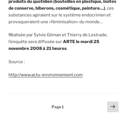
produits du quotidien (bouteilles en plastique, boîtes
de conserve, biberons, cosmétique, peinture…)
, ces
substances agiraient sur le système endocrinien et
provoqueraient une «féminisation» du monde…
Réalisée par Sylvie Gilman et Thierry de Lestrade,
l’enquête sera diffusée sur
ARTE le mardi 25
novembre 2008 à 21 heures
.
Source :
http://www.actu-environnement.com
Pagination
Page
Page
1
suiv
des
publications