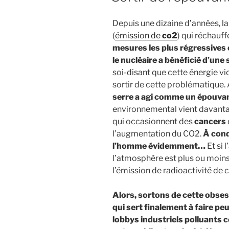
Depuis une dizaine d’années, la
(
émission de
co2
) qui réchauff
mesures les plus régressive
le nucléaire a bénéficié d’un
soi-disant que cette énergie vi
sortir de cette problématique. 
serre a agi comme un épouvan
environnemental vient davanta
qui occasionnent des
cancers
l’augmentation du CO2.
À condi
l’homme évidemment…
Et si
l’atmosphère est plus ou moins 
l’émission de radioactivité de c
Alors, sortons de cette obse
qui sert finalement à faire peur
lobbys industriels polluants c