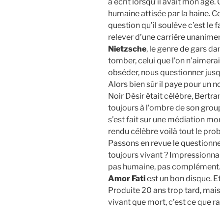
a écrit lorsqu’il avait mon âge.
humaine attisée par la haine. C
question qu’il soulève c’est le 
relever d’une carrière unani
Nietzsche
, le genre de gars da
tomber, celui que l’on n’aimerait 
obséder, nous questionner jusq
Alors bien sûr il paye pour un 
Noir Désir était célèbre, Bertr
toujours à l’ombre de son group
s’est fait sur une médiation morb
rendu célèbre voilà tout le pr
Passons en revue le questionne
toujours vivant ? Impressionnan
pas humaine, pas complément
Amor Fati
est un bon disque. E
Produite 20 ans trop tard, mai
vivant que mort, c’est ce que 