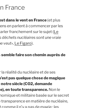
en France
 est dans le vent en France
(et plus
gens en parlent à commencer par les
parler franchement sur le sujet (
Le
s déchets nucléaires sont une vraie
e veut»,
Le Figaro
).
s semble faire son chemin auprès de
a réalité du nucléaire et de ses
 n’est pas quelque chose de magique
e notre siècle (CO2, demande
ue), en toute transparence.
Non le
onomique et militaire basée sur le secret
 de transparence en matière de nucléaire,
ut comme il n’y a pas de magie : les