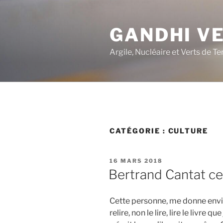
Aller
au
GANDHI V
contenu
principal
Argile, Nucléaire et Verts de Te
CATÉGORIE :
CULTURE
PUBLIÉ
16 MARS 2018
LE
Bertrand Cantat c
Cette personne, me donne envie
relire, non le lire, lire le livre qu