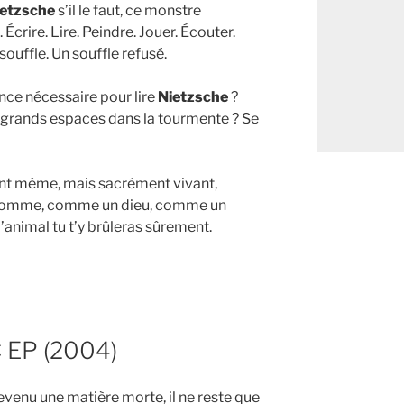
ietzsche
s’il le faut, ce monstre
 Écrire. Lire. Peindre. Jouer. Écouter.
ouffle. Un souffle refusé.
nce nécessaire pour lire
Nietzsche
?
 grands espaces dans la tourmente ? Se
ment même, mais sacrément vivant,
homme, comme un dieu, comme un
l’animal tu t’y brûleras sûrement.
C EP (2004)
evenu une matière morte, il ne reste que