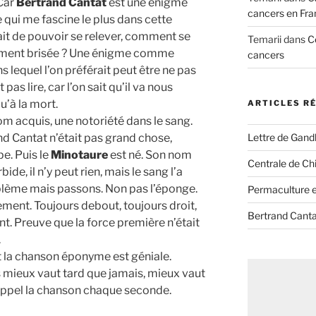
 Car
Bertrand Cantat
est une énigme
cancers en Fra
e qui me fascine le plus dans cette
fait de pouvoir se relever, comment se
Temarii
dans
C
mement brisée ? Une énigme comme
cancers
ns lequel l’on préférait peut être ne pas
pas lire, car l’on sait qu’il va nous
u’à la mort.
ARTICLES R
nom acquis, une notoriété dans le sang.
Lettre de Gandh
and Cantat n’était pas grand chose,
e. Puis le
Minotaure
est né. Son nom
Centrale de Chi
ide, il n’y peut rien, mais le sang l’a
oblème mais passons. Non pas l’éponge.
Permaculture et
ment. Toujours debout, toujours droit,
Bertrand Canta
t. Preuve que la force première n’était
.
t la chanson éponyme est géniale.
s mieux vaut tard que jamais, mieux vaut
rappel la chanson chaque seconde.