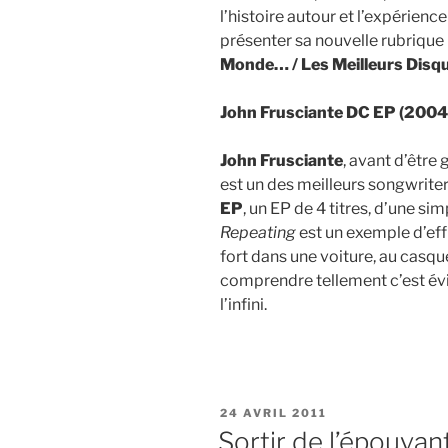
l’histoire autour et l’expérienc
présenter sa nouvelle rubrique 
Monde… / Les Meilleurs Disqu
John Frusciante DC EP (2004
John Frusciante
, avant d’être
est un des meilleurs songwriter
EP
, un EP de 4 titres, d’une sim
Repeating
est un exemple d’eff
fort dans une voiture, au casque
comprendre tellement c’est évide
l’infini.
PUBLIÉ
24 AVRIL 2011
LE
Sortir de l’épouvan