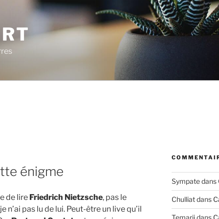
ERT
rres
COMMENTAIR
ette énigme
Sympate
dans
 de lire
Friedrich Nietzsche
, pas le
Chulliat
dans
C
e je n’ai pas lu de lui. Peut-être un live qu’il
Temarii
dans
C