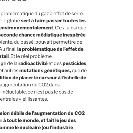
 problématique du gaz à effet de serre
e le globe
sert à faire passer toutes les
s environnementalement
. C’est ainsi que
e seconde chance médiatique inespérée
,
olente, du passé, pouvait permettre de
Au final,
la problématique de l’effet de
tail
. Et le réel problème
ge de la
radioactivité
et des
pesticides
,
et autres
mutations génétiques,
que de
tion de placer le curseur à l’échelle de
 l’augmentation du CO2 dans
inéluctable, ce n’est pas le cas de
entrales vieillissantes.
ssion débile de l’augmentation du CO2
 à tout le monde, et fait le jeu des
omme le nucléaire (ou l’industrie