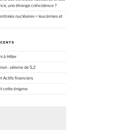
nce, une étrange coïncidence ?
entrales nucléaires = leucémies et
ÉCENTS
i à Hitler
non : séisme de 5,2
 Actifs financiers
t cette énigme