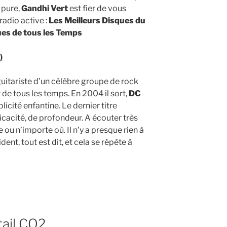
e pure,
Gandhi Vert
est fier de vous
radio active :
Les Meilleurs Disques du
es de tous les Temps
)
 guitariste d’un célèbre groupe de rock
 de tous les temps. En 2004 il sort,
DC
plicité enfantine. Le dernier titre
icacité, de profondeur. A écouter très
 ou n’importe où. Il n’y a presque rien à
nt, tout est dit, et cela se répète à
tail CO2