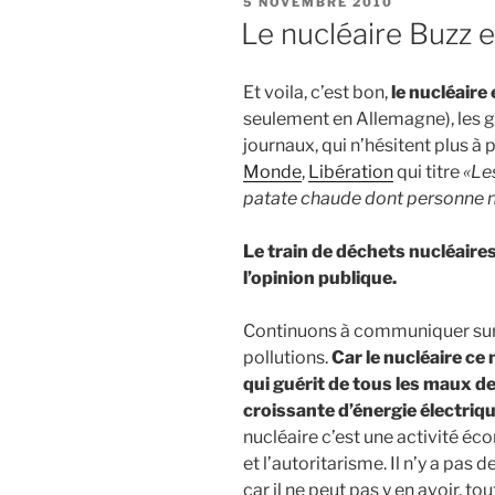
PUBLIÉ
5 NOVEMBRE 2010
LE
Le nucléaire Buzz 
Et voila, c’est bon,
le nucléaire
seulement en Allemagne), les 
journaux, qui n’hésitent plus à 
Monde
,
Libération
qui titre
«Le
patate chaude dont personne n
Le train de déchets nucléaire
l’opinion publique.
Continuons à communiquer sur l
pollutions.
Car le nucléaire ce
qui guérit de tous les maux d
croissante d’énergie électriq
nucléaire c’est une activité éc
et l’autoritarisme. Il n’y a pas
car il ne peut pas y en avoir, to