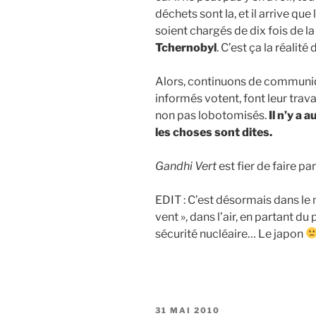
déchets sont la, et il arrive que
soient chargés de dix fois de l
Tchernoby
l
. C’est ça la réalité
Alors, continuons de communiqu
informés votent, font leur trava
non pas lobotomisés.
Il n’y a 
les choses sont dites.
Gandhi Vert
est fier de faire pa
EDIT : C’est désormais dans le 
vent », dans l’air, en partant du
sécurité nucléaire… Le japon
PUBLIÉ
31 MAI 2010