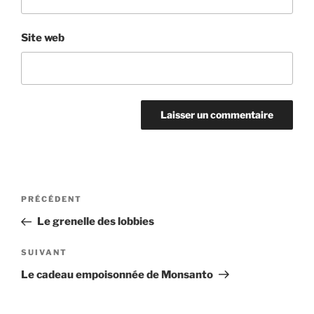
Site web
Navigation
Article
PRÉCÉDENT
de
précédent
Le grenelle des lobbies
l’article
Article
SUIVANT
suivant
Le cadeau empoisonnée de Monsanto