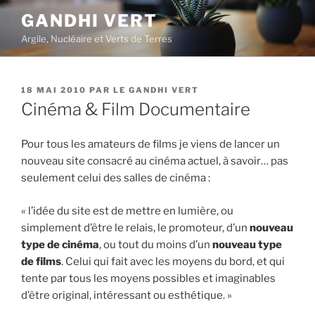
Aller
GANDHI VERT
au
Argile, Nucléaire et Verts de Terres
contenu
principal
PUBLIÉ
18 MAI 2010
PAR
LE GANDHI VERT
LE
Cinéma & Film Documentaire
Pour tous les amateurs de films je viens de lancer un
nouveau site consacré au cinéma actuel, à savoir… pas
seulement celui des salles de cinéma :
« l’idée du site est de mettre en lumière, ou
simplement d’être le relais, le promoteur, d’un
nouveau
type de cinéma
, ou tout du moins d’un
nouveau type
de films
. Celui qui fait avec les moyens du bord, et qui
tente par tous les moyens possibles et imaginables
d’être original, intéressant ou esthétique. »