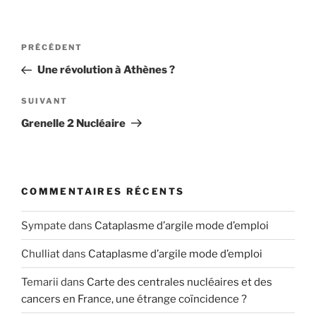
Navigation
Article
PRÉCÉDENT
de
précédent
Une révolution à Athènes ?
l’article
Article
SUIVANT
suivant
Grenelle 2 Nucléaire
COMMENTAIRES RÉCENTS
Sympate
dans
Cataplasme d’argile mode d’emploi
Chulliat
dans
Cataplasme d’argile mode d’emploi
Temarii
dans
Carte des centrales nucléaires et des
cancers en France, une étrange coïncidence ?