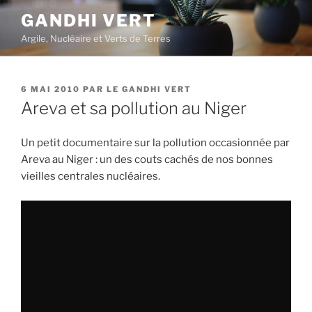
Aller
GANDHI VERT
au
Argile, Nucléaire et Verts de Terres
contenu
principal
PUBLIÉ
6 MAI 2010
PAR
LE GANDHI VERT
LE
Areva et sa pollution au Niger
Un petit documentaire sur la pollution occasionnée par
Areva au Niger : un des couts cachés de nos bonnes
vieilles centrales nucléaires.