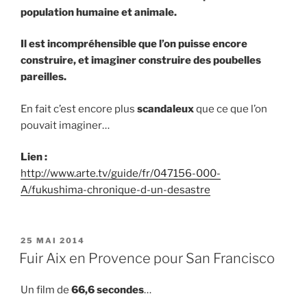
population humaine et animale.
Il est incompréhensible que l’on puisse encore
construire, et imaginer construire des poubelles
pareilles.
En fait c’est encore plus
scandaleux
que ce que l’on
pouvait imaginer…
Lien :
http://www.arte.tv/guide/fr/047156-000-
A/fukushima-chronique-d-un-desastre
PUBLIÉ
25 MAI 2014
LE
Fuir Aix en Provence pour San Francisco
Un film de
66,6 secondes
…