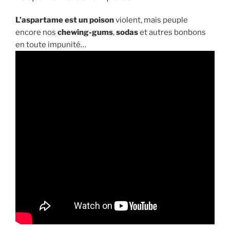
L’aspartame est un poison
violent, mais peuple
encore nos
chewing-gums
,
sodas
et autres bonbons
en toute impunité…