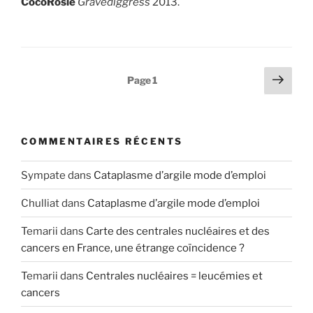
CocoRosie
Gravediggress
2013.
Pagination
Page
Page
1
suiv
des
publications
COMMENTAIRES RÉCENTS
Sympate
dans
Cataplasme d’argile mode d’emploi
Chulliat
dans
Cataplasme d’argile mode d’emploi
Temarii
dans
Carte des centrales nucléaires et des
cancers en France, une étrange coïncidence ?
Temarii
dans
Centrales nucléaires = leucémies et
cancers