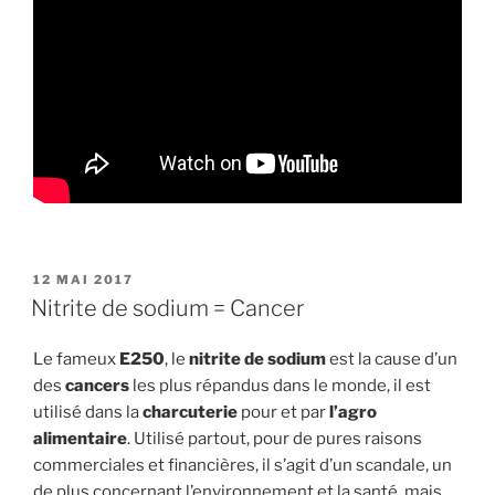
PUBLIÉ
12 MAI 2017
LE
Nitrite de sodium = Cancer
Le fameux
E250
, le
nitrite de sodium
est la cause d’un
des
cancers
les plus répandus dans le monde, il est
utilisé dans la
charcuterie
pour et par
l’agro
alimentaire
. Utilisé partout, pour de pures raisons
commerciales et financières, il s’agit d’un scandale, un
de plus concernant l’environnement et la santé, mais