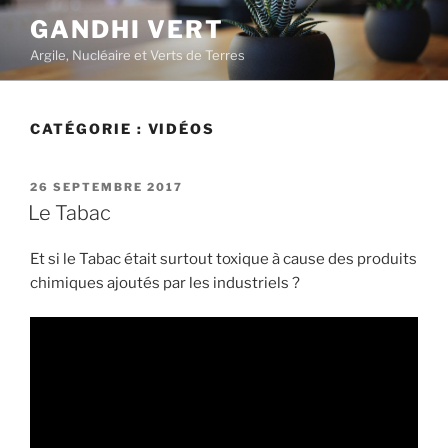
Aller
GANDHI VERT
au
Argile, Nucléaire et Verts de Terres
contenu
principal
CATÉGORIE :
VIDÉOS
PUBLIÉ
26 SEPTEMBRE 2017
LE
Le Tabac
Et si le Tabac était surtout toxique à cause des produits
chimiques ajoutés par les industriels ?