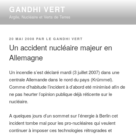
Aller
GANDHI VERT
au
Argile, Nucléaire et Verts de Terres
contenu
principal
PUBLIÉ
20 MAI 2008
PAR
LE GANDHI VERT
LE
Un accident nucléaire majeur en
Allemagne
Un incendie s’est déclaré mardi (3 juillet 2007) dans une
centrale Allemande dans le nord du pays (Krümmel).
Comme d’habitude l’incident à d’abord eté minimisé afin de
ne pas heurter l’opinion publique déjà réticente sur le
nucléaire.
A quelques jours d’un sommet sur l’énergie à Berlin cet
incident tombe mal pour les pro-nucléaires qui veulent
continuer à imposer ces technologies rétrogrades et