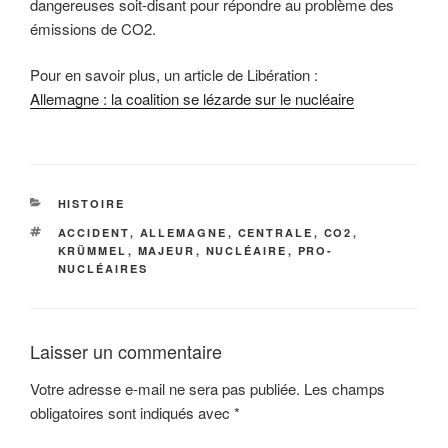
dangereuses soit-disant pour répondre au problème des
émissions de CO2.
Pour en savoir plus, un article de Libération :
Allemagne : la coalition se lézarde sur le nucléaire
CATÉGORIES
HISTOIRE
ÉTIQUETTES
ACCIDENT
,
ALLEMAGNE
,
CENTRALE
,
CO2
,
KRÜMMEL
,
MAJEUR
,
NUCLÉAIRE
,
PRO-
NUCLÉAIRES
Laisser un commentaire
Votre adresse e-mail ne sera pas publiée.
Les champs
obligatoires sont indiqués avec
*