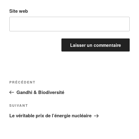
Site web
Navigation
Article
PRÉCÉDENT
de
précédent
Gandhi & Biodiversité
l’article
Article
SUIVANT
suivant
Le véritable prix de l’énergie nucléaire