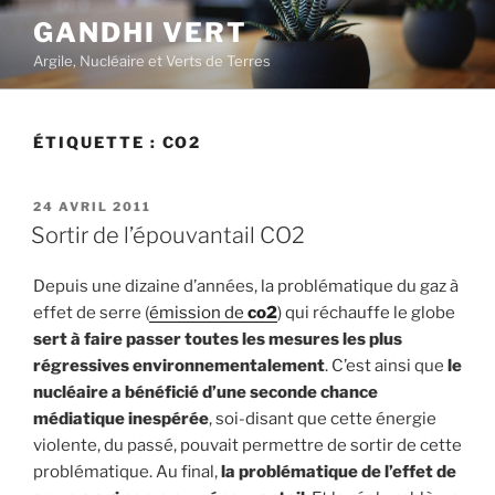
Aller
GANDHI VERT
au
Argile, Nucléaire et Verts de Terres
contenu
principal
ÉTIQUETTE :
CO2
PUBLIÉ
24 AVRIL 2011
LE
Sortir de l’épouvantail CO2
Depuis une dizaine d’années, la problématique du gaz à
effet de serre (
émission de
co2
) qui réchauffe le globe
sert à faire passer toutes les mesures les plus
régressives environnementalement
. C’est ainsi que
le
nucléaire a bénéficié d’une seconde chance
médiatique inespérée
, soi-disant que cette énergie
violente, du passé, pouvait permettre de sortir de cette
problématique. Au final,
la problématique de l’effet de