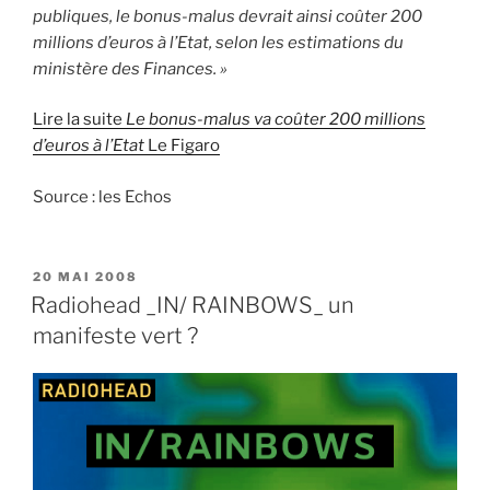
publiques, le bonus-malus devrait ainsi coûter 200
millions d’euros à l’Etat, selon les estimations du
ministère des Finances. »
Lire la suite
Le bonus-malus va coûter 200 millions
d’euros à l’Etat
Le Figaro
Source : les Echos
PUBLIÉ
20 MAI 2008
LE
Radiohead _IN/ RAINBOWS_ un
manifeste vert ?