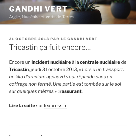
Aller
GANDHI VERT
au
Argile, Nucléaire et Verts de Terres
contenu
principal
PUBLIÉ
31 OCTOBRE 2013
PAR
LE GANDHI VERT
LE
Tricastin ça fuit encore…
Encore un
incident nucléaire
à la
centrale nucléaire
de
Tricastin
, jeudi 31 octobre 2013,
« Lors d’un transport,
un kilo d’uranium appauvri s’est répandu dans un
coffrage non fermé. Une partie est tombée sur le sol
sur quelques mètres »
:
rassurant
.
Lire la suite
sur
lexpress.fr