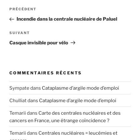
Navigation
Article
PRÉCÉDENT
de
précédent
Incendie dans la centrale nucléaire de Paluel
l’article
Article
SUIVANT
suivant
Casque invisible pour vélo
COMMENTAIRES RÉCENTS
Sympate
dans
Cataplasme d’argile mode d’emploi
Chulliat
dans
Cataplasme d’argile mode d’emploi
Temarii
dans
Carte des centrales nucléaires et des
cancers en France, une étrange coïncidence ?
Temarii
dans
Centrales nucléaires = leucémies et