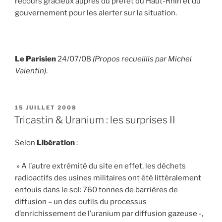
recours gracieux auprès du préfet du Haut-Rhin et du
gouvernement pour les alerter sur la situation.
Le Parisien
24/07/08
(Propos recueillis par Michel
Valentin)
.
PUBLIÉ
15 JUILLET 2008
LE
Tricastin & Uranium : les surprises II
Selon
Libération
:
» A l’autre extrêmité du site en effet, les déchets
radioactifs des usines militaires ont été littéralement
enfouis dans le sol: 760 tonnes de barrières de
diffusion – un des outils du processus
d’enrichissement de l’uranium par diffusion gazeuse -,