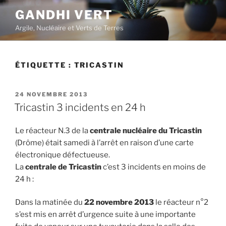
Aller
GANDHI VERT
au
Argile, Nucléaire et Verts de Terres
contenu
principal
ÉTIQUETTE :
TRICASTIN
PUBLIÉ
24 NOVEMBRE 2013
LE
Tricastin 3 incidents en 24 h
Le réacteur N.3 de la
centrale nucléaire du Tricastin
(Drôme) était samedi à l’arrêt en raison d’une carte
électronique défectueuse.
La
centrale de Tricastin
c’est 3 incidents en moins de
24 h :
Dans la matinée du
22 novembre 2013
le réacteur n°2
s’est mis en arrêt d’urgence suite à une importante