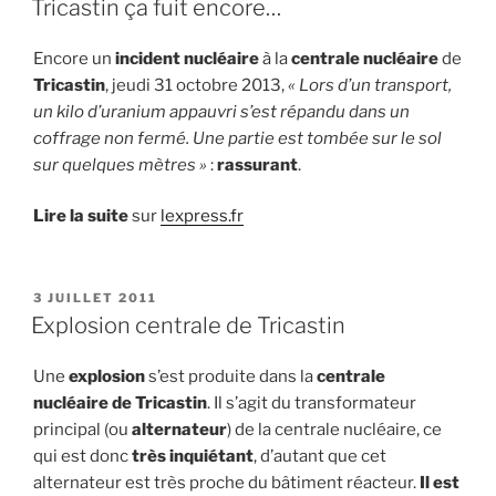
Tricastin ça fuit encore…
Encore un
incident nucléaire
à la
centrale nucléaire
de
Tricastin
, jeudi 31 octobre 2013,
« Lors d’un transport,
un kilo d’uranium appauvri s’est répandu dans un
coffrage non fermé. Une partie est tombée sur le sol
sur quelques mètres »
:
rassurant
.
Lire la suite
sur
lexpress.fr
PUBLIÉ
3 JUILLET 2011
LE
Explosion centrale de Tricastin
Une
explosion
s’est produite dans la
centrale
nucléaire de Tricastin
. Il s’agit du transformateur
principal (ou
alternateur
) de la centrale nucléaire, ce
qui est donc
très inquiétant
, d’autant que cet
alternateur est très proche du bâtiment réacteur.
Il est