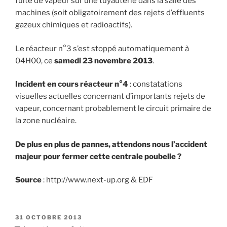
fuite de vapeur sur une tuyauterie dans la salle des
machines (soit obligatoirement des rejets d’effluents
gazeux chimiques et radioactifs).
Le réacteur n°3 s’est stoppé automatiquement à
04H00, ce
samedi 23 novembre 2013
.
Incident en cours réacteur n°4
: constatations
visuelles actuelles concernant d’importants rejets de
vapeur, concernant probablement le circuit primaire de
la zone nucléaire.
De plus en plus de pannes, attendons nous l’accident
majeur pour fermer cette centrale poubelle ?
Source
: http://www.next-up.org & EDF
PUBLIÉ
31 OCTOBRE 2013
LE