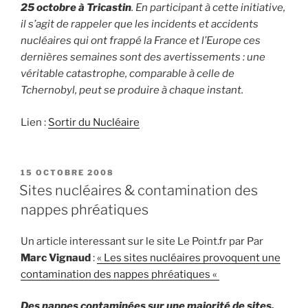
25 octobre à Tricastin
. En participant à cette initiative,
il s’agit de rappeler que les incidents et accidents
nucléaires qui ont frappé la France et l’Europe ces
dernières semaines sont des avertissements : une
véritable catastrophe, comparable à celle de
Tchernobyl, peut se produire à chaque instant.
Lien :
Sortir du Nucléaire
PUBLIÉ
15 OCTOBRE 2008
LE
Sites nucléaires & contamination des
nappes phréatiques
Un article interessant sur le site Le Point.fr par Par
Marc Vignaud
:
« Les sites nucléaires provoquent une
contamination des nappes phréatiques «
Des nappes contaminées sur une majorité de sites.