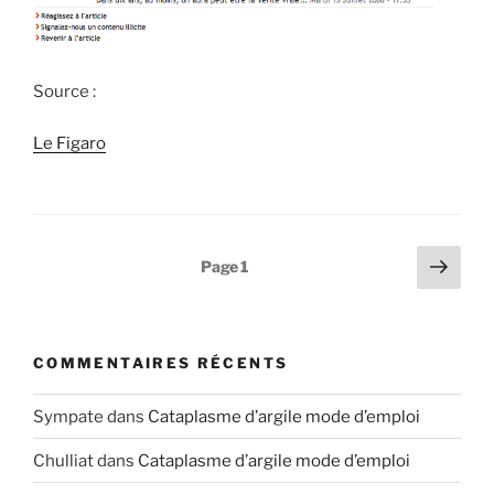
Source :
Le Figaro
Pagination
Page
Page
1
suiv
des
publications
COMMENTAIRES RÉCENTS
Sympate
dans
Cataplasme d’argile mode d’emploi
Chulliat
dans
Cataplasme d’argile mode d’emploi