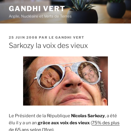
Aller
GANDHI VERT
au
Argile, Nucléaire et Verts de Terres
contenu
principal
PUBLIÉ
25 JUIN 2008
PAR
LE GANDHI VERT
LE
Sarkozy la voix des vieux
Le Président de la République
Nicolas Sarkozy
, a été
élu il y a un an
grâce aux voix des vieux
(
75% des plus
de 65 ans selon l’Ifop
).