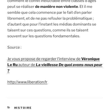
comment le conflit inéluctable entre classes d’âges
peut se réaliser
de manière non violente
. Et il me
semble que cela commence par le fait d’en parler
librement, et de ne pas refouler la problématique ;
d’autant que pour l’instant les médias dominants se
taisent sur ces questions, comme ils se taisent
souvent sur les questions fondamentales.
Source :
Je vous propose de regarder l’interview de
Véronique
Le Ru
auteur de
La vieillesse De quoi avons-nous peur
?
http://www.liberation.fr
CATÉGORIES
HISTOIRE