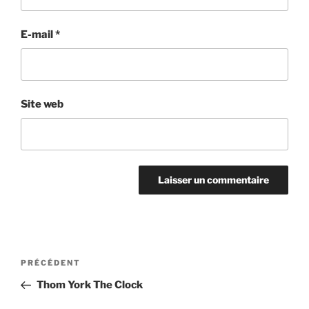
E-mail
*
Site web
Navigation
Article
PRÉCÉDENT
de
précédent
Thom York The Clock
l’article