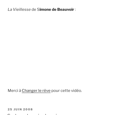
La Vieillesse
de S
imone de Beauvoir
:
Merci à
Changer le rêve
pour cette vidéo.
PUBLIÉ
25 JUIN 2008
LE