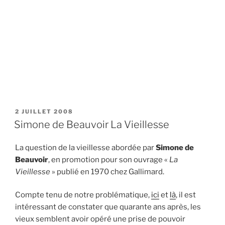
PUBLIÉ
2 JUILLET 2008
LE
Simone de Beauvoir La Vieillesse
La question de la vieillesse abordée par
Simone de
Beauvoir
, en promotion pour son ouvrage «
La
Vieillesse
» publié en 1970 chez Gallimard.
Compte tenu de notre problématique,
ici
et
là
, il est
intéressant de constater que quarante ans après, les
vieux semblent avoir opéré une prise de pouvoir