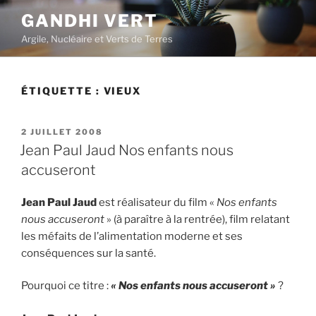
Aller
GANDHI VERT
au
Argile, Nucléaire et Verts de Terres
contenu
principal
ÉTIQUETTE :
VIEUX
PUBLIÉ
2 JUILLET 2008
LE
Jean Paul Jaud Nos enfants nous
accuseront
Jean Paul Jaud
est réalisateur du film «
Nos enfants
nous accuseront
» (à paraître à la rentrée), film relatant
les méfaits de l’alimentation moderne et ses
conséquences sur la santé.
Pourquoi ce titre :
« Nos enfants nous accuseront »
?