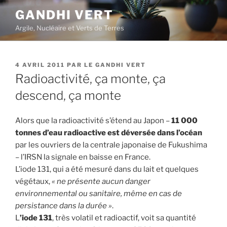
Aller
GANDHI VERT
au
Argile, Nucléaire et Verts de Terres
contenu
principal
PUBLIÉ
4 AVRIL 2011
PAR
LE GANDHI VERT
LE
Radioactivité, ça monte, ça
descend, ça monte
Alors que la radioactivité s’étend au Japon –
11 000
tonnes d’eau radioactive est déversée dans l’océan
par les ouvriers de la centrale japonaise de Fukushima
– l’IRSN la signale en baisse en France.
L’iode 131, qui a été mesuré dans du lait et quelques
végétaux,
« ne présente aucun danger
environnemental ou sanitaire, même en cas de
persistance dans la durée »
.
L
’iode 131
, très volatil et radioactif, voit sa quantité