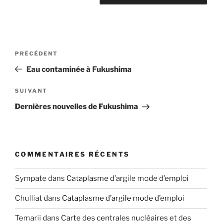
Navigation
Article
PRÉCÉDENT
de
précédent
Eau contaminée à Fukushima
l’article
Article
SUIVANT
suivant
Dernières nouvelles de Fukushima
COMMENTAIRES RÉCENTS
Sympate
dans
Cataplasme d’argile mode d’emploi
Chulliat
dans
Cataplasme d’argile mode d’emploi
Temarii
dans
Carte des centrales nucléaires et des