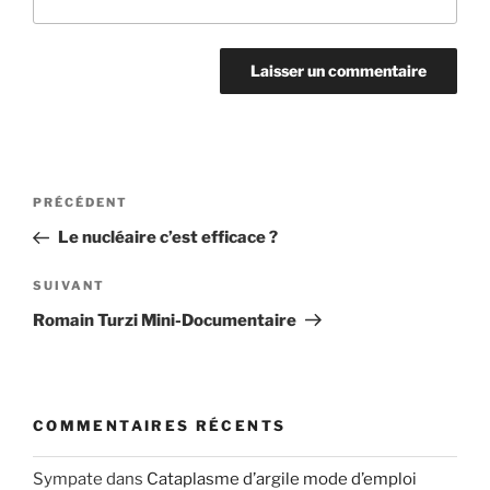
Navigation
Article
PRÉCÉDENT
de
précédent
Le nucléaire c’est efficace ?
l’article
Article
SUIVANT
suivant
Romain Turzi Mini-Documentaire
COMMENTAIRES RÉCENTS
Sympate
dans
Cataplasme d’argile mode d’emploi