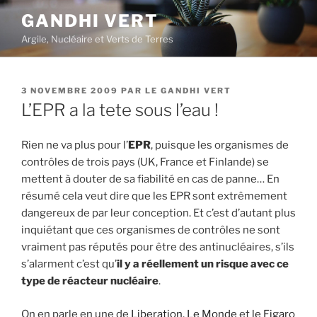
Aller
GANDHI VERT
au
Argile, Nucléaire et Verts de Terres
contenu
principal
PUBLIÉ
3 NOVEMBRE 2009
PAR
LE GANDHI VERT
LE
L’EPR a la tete sous l’eau !
Rien ne va plus pour l’
EPR
, puisque les organismes de
contrôles de trois pays (UK, France et Finlande) se
mettent à douter de sa fiabilité en cas de panne… En
résumé cela veut dire que les EPR sont extrêmement
dangereux de par leur conception. Et c’est d’autant plus
inquiétant que ces organismes de contrôles ne sont
vraiment pas réputés pour être des antinucléaires, s’ils
s’alarment c’est qu’
il y a réellement un risque avec ce
type de réacteur nucléaire
.
On en parle en une de
Liberation
,
Le Monde
et
le Figaro