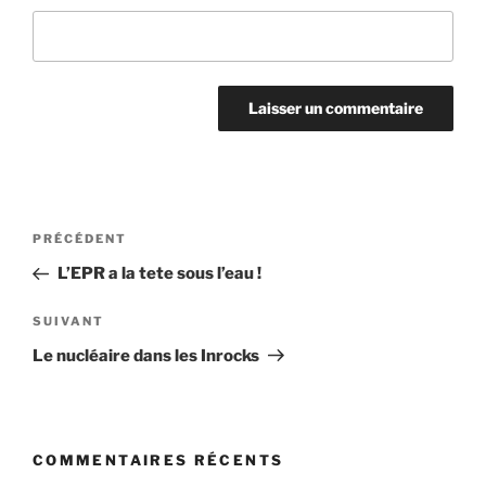
Navigation
Article
PRÉCÉDENT
de
précédent
L’EPR a la tete sous l’eau !
l’article
Article
SUIVANT
suivant
Le nucléaire dans les Inrocks
COMMENTAIRES RÉCENTS