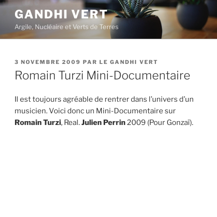
Aller
GANDHI VERT
au
Argile, Nucléaire et Verts de Terres
contenu
principal
PUBLIÉ
3 NOVEMBRE 2009
PAR
LE GANDHI VERT
LE
Romain Turzi Mini-Documentaire
Il est toujours agréable de rentrer dans l’univers d’un
musicien. Voici donc un Mini-Documentaire sur
Romain Turzi
, Real.
Julien Perrin
2009 (Pour Gonzaï).