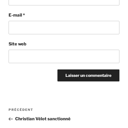
E-mail
*
Site web
Navigation
Article
PRÉCÉDENT
de
précédent
Christian Vélot sanctionné
l’article