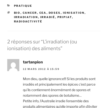
CATÉGORIES
PRATIQUE
ÉTIQUETTES
BIO
,
CANCER
,
CEA
,
DOSES
,
IONISATION
,
IRRADIATION
,
IRRADIÉ
,
PRIPIAT
,
RADIOACTIVITÉ
2 réponses sur “L’irradiation (ou
ionisation) des aliments”
tartanpion
12 MARS 2012 À 15:59
Mon dieu, quelle ignorance!!! Si les produits sont
irradiés et principalement les épices c’est parce
qu’ils contiennent énormément de spores et
notamment des spores de botulisme…
Petite info, l’Australie irradie l’ensemble des
produits alimentaires qu’elle importe afin d’éviter