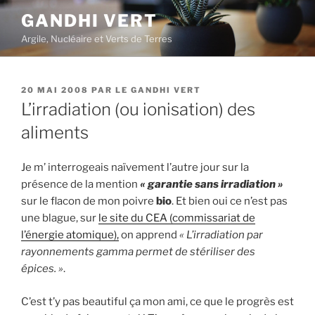
Aller
GANDHI VERT
au
Argile, Nucléaire et Verts de Terres
contenu
principal
PUBLIÉ
20 MAI 2008
PAR
LE GANDHI VERT
LE
L’irradiation (ou ionisation) des
aliments
Je m’ interrogeais naïvement l’autre jour sur la
présence de la mention
« garantie sans irradiation »
sur le flacon de mon poivre
bio
. Et bien oui ce n’est pas
une blague, sur
le site du CEA (commissariat de
l’énergie atomique),
on apprend
« L’irradiation par
rayonnements gamma permet de stériliser des
épices. »
.
C’est t’y pas beautiful ça mon ami, ce que le progrès est