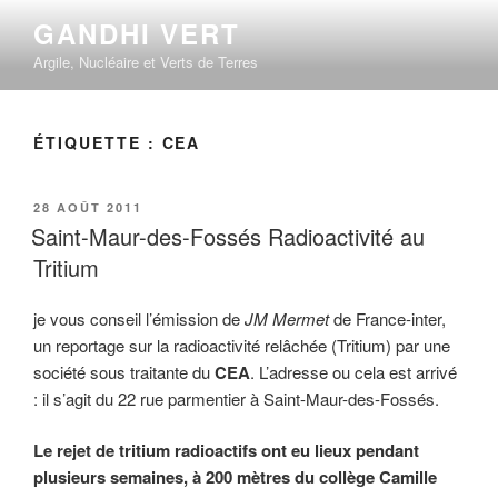
Aller
GANDHI VERT
au
Argile, Nucléaire et Verts de Terres
contenu
principal
ÉTIQUETTE :
CEA
PUBLIÉ
28 AOÛT 2011
LE
Saint-Maur-des-Fossés Radioactivité au
Tritium
je vous conseil l’émission de
JM Mermet
de France-inter,
un reportage sur la radioactivité relâchée (Tritium) par une
société sous traitante du
CEA
. L’adresse ou cela est arrivé
: il s’agit du 22 rue parmentier à Saint-Maur-des-Fossés.
Le rejet de tritium radioactifs ont eu lieux pendant
plusieurs semaines, à 200 mètres du collège Camille