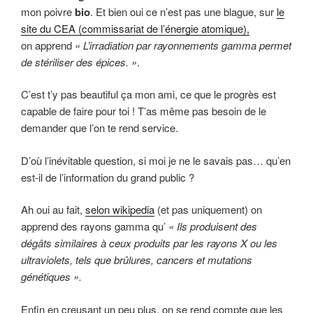
mon poivre
bio
. Et bien oui ce n’est pas une blague, sur
le
site du CEA (commissariat de l’énergie atomique),
on apprend
« L’irradiation par rayonnements gamma permet
de stériliser des épices. »
.
C’est t’y pas beautiful ça mon ami, ce que le progrès est
capable de faire pour toi ! T’as même pas besoin de le
demander que l’on te rend service.
D’où l’inévitable question, si moi je ne le savais pas… qu’en
est-il de l’information du grand public ?
Ah oui au fait,
selon wikipedia
(et pas uniquement) on
apprend des rayons gamma qu’
« Ils produisent des
dégâts similaires à ceux produits par les rayons X ou les
ultraviolets, tels que brûlures, cancers et mutations
génétiques ».
Enfin en creusant un peu plus, on se rend compte que les