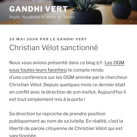
Aller
GANDHI VERT
au
Argile, Nucléaire et Verts de Terres
contenu
principal
PUBLIÉ
20 MAI 2008
PAR
LE GANDHI VERT
LE
Christian Vélot sanctionné
Nous vous avions présenté dans ce blog (cf-
Les OGM
sous toutes leurs facettes
) le compte rendu
d’une conférence sur les OGM animée par le chercheur
Christian Vélot. Depuis quelques mois ce dernier était
en conflit avec la direction de son insitut. Aujourd’hui il
est tout simplement mis à la porte !
Sa direction lui reproche de prendre position
publiquement au nom de sa tutelle. En réalité, c’est la
liberté de parole citoyenne de Christian Vélot qui est
sanctionnée.