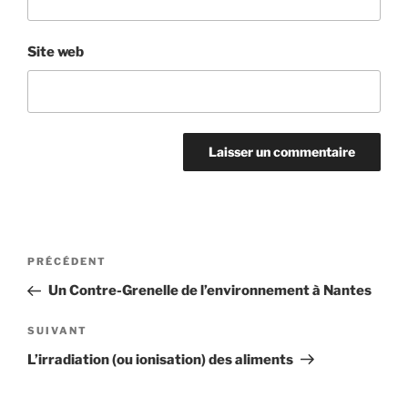
Site web
Navigation
Article
PRÉCÉDENT
de
précédent
Un Contre-Grenelle de l’environnement à Nantes
l’article
Article
SUIVANT
suivant
L’irradiation (ou ionisation) des aliments