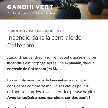
Aller
GANDHI VERT
au
Argile, Nucléaire et Verts de Terres
contenu
principal
PUBLIÉ
7 JUIN 2013
PAR
LE GANDHI VERT
LE
Incendie dans la centrale de
Cattenom
Aujourd’hui, vendredi 7 juin en début d’après-midi, un
incendie
s’est propagé, après une
explosion
, dans la
centrale de Cattenom
(
en Moselle
).
La centrale avec celle de
Fessenheim
avait été
considérée comme de mauvaises élèves pour la
radioprotection des travailleurs. Une preuve de plus.
Avec le nucléaire nous marchons sur des oeufs !