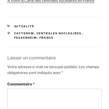
A Voire la Carte des centrales nucléaires en France
CATÉGORIES
ACTUALITÉ
ÉTIQUETTES
CATTENOM
,
CENTRALES NUCLÉAIRES
,
FESSENHEIM
,
FRANCE
Laisser un commentaire
Votre adresse e-mail ne sera pas publiée.
Les champs
obligatoires sont indiqués avec
*
Commentaire
*