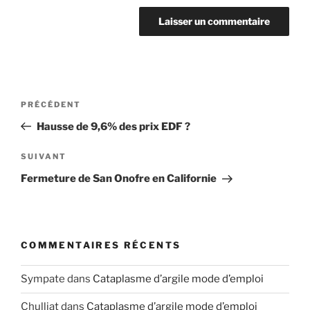
Navigation
Article
PRÉCÉDENT
de
précédent
Hausse de 9,6% des prix EDF ?
l’article
Article
SUIVANT
suivant
Fermeture de San Onofre en Californie
COMMENTAIRES RÉCENTS
Sympate
dans
Cataplasme d’argile mode d’emploi
Chulliat
dans
Cataplasme d’argile mode d’emploi