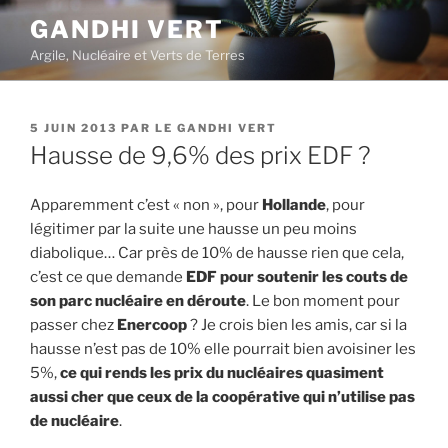
Aller
GANDHI VERT
au
Argile, Nucléaire et Verts de Terres
contenu
principal
PUBLIÉ
5 JUIN 2013
PAR
LE GANDHI VERT
LE
Hausse de 9,6% des prix EDF ?
Apparemment c’est « non », pour
Hollande
, pour
légitimer par la suite une hausse un peu moins
diabolique… Car près de 10% de hausse rien que cela,
c’est ce que demande
EDF pour soutenir les couts de
son parc nucléaire en déroute
. Le bon moment pour
passer chez
Enercoop
? Je crois bien les amis, car si la
hausse n’est pas de 10% elle pourrait bien avoisiner les
5%,
ce qui rends les prix du nucléaires quasiment
aussi cher que ceux de la coopérative qui n’utilise pas
de nucléaire
.