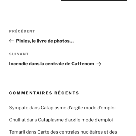
Navigation
Article
PRÉCÉDENT
de
précédent
Pixies, le livre de photos…
l’article
Article
SUIVANT
suivant
Incendie dans la centrale de Cattenom
COMMENTAIRES RÉCENTS
Sympate
dans
Cataplasme d’argile mode d’emploi
Chulliat
dans
Cataplasme d’argile mode d’emploi
Temarii
dans
Carte des centrales nucléaires et des