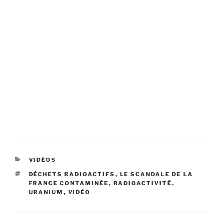
CATÉGORIES
VIDÉOS
ÉTIQUETTES
DÉCHETS RADIOACTIFS
,
LE SCANDALE DE LA
FRANCE CONTAMINÉE
,
RADIOACTIVITÉ
,
URANIUM
,
VIDÉO