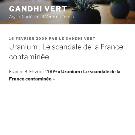
Aller
GANDHI VERT
au
Argile, Nucléaire et Verts de Terres
contenu
principal
PUBLIÉ
16 FÉVRIER 2009
PAR
LE GANDHI VERT
LE
Uranium : Le scandale de la France
contaminée
France 3, Février 2009
« Uranium : Le scandale de la
France contaminée »