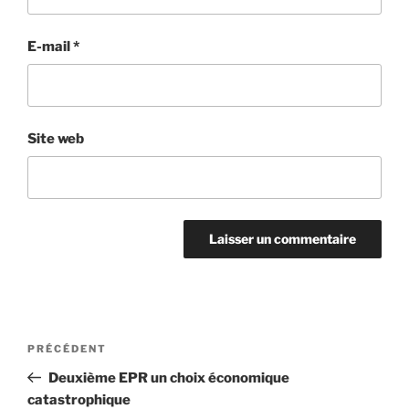
E-mail
*
Site web
Navigation
Article
PRÉCÉDENT
de
précédent
Deuxième EPR un choix économique
l’article
catastrophique