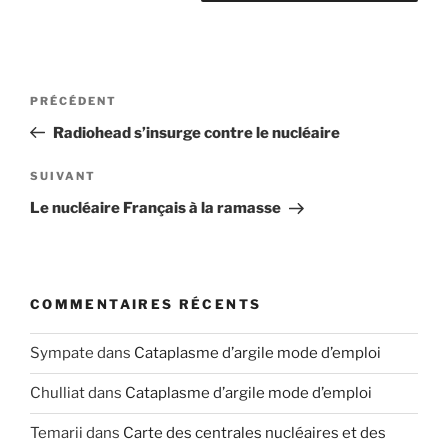
Navigation
Article
PRÉCÉDENT
de
précédent
Radiohead s’insurge contre le nucléaire
l’article
Article
SUIVANT
suivant
Le nucléaire Français à la ramasse
COMMENTAIRES RÉCENTS
Sympate
dans
Cataplasme d’argile mode d’emploi
Chulliat
dans
Cataplasme d’argile mode d’emploi
Temarii
dans
Carte des centrales nucléaires et des