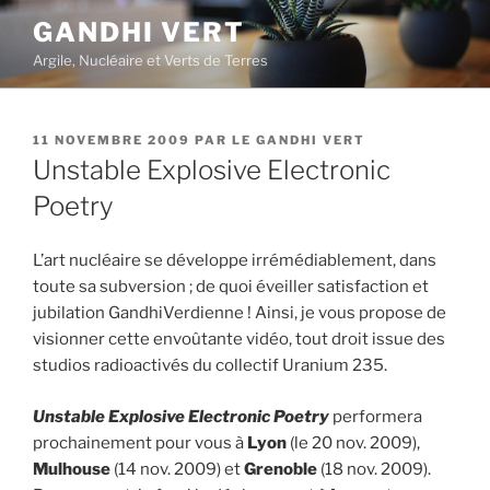
Aller
GANDHI VERT
au
Argile, Nucléaire et Verts de Terres
contenu
principal
PUBLIÉ
11 NOVEMBRE 2009
PAR
LE GANDHI VERT
LE
Unstable Explosive Electronic
Poetry
L’art nucléaire se développe irrémédiablement, dans
toute sa subversion ; de quoi éveiller satisfaction et
jubilation GandhiVerdienne ! Ainsi, je vous propose de
visionner cette envoûtante vidéo, tout droit issue des
studios radioactivés du collectif Uranium 235.
Unstable Explosive Electronic Poetry
performera
prochainement pour vous à
Lyon
(le 20 nov. 2009),
Mulhouse
(14 nov. 2009) et
Grenoble
(18 nov. 2009).