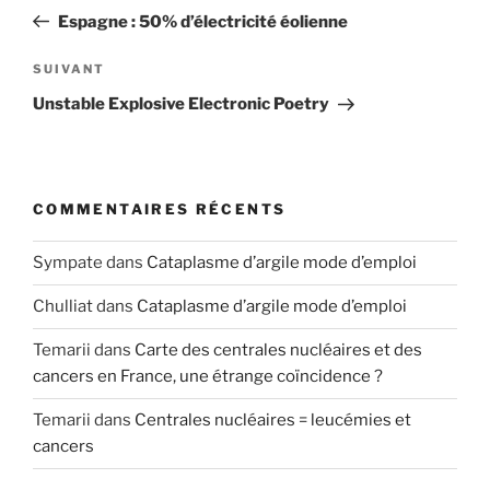
de
précédent
Espagne : 50% d’électricité éolienne
l’article
Article
SUIVANT
suivant
Unstable Explosive Electronic Poetry
COMMENTAIRES RÉCENTS
Sympate
dans
Cataplasme d’argile mode d’emploi
Chulliat
dans
Cataplasme d’argile mode d’emploi
Temarii
dans
Carte des centrales nucléaires et des
cancers en France, une étrange coïncidence ?
Temarii
dans
Centrales nucléaires = leucémies et
cancers