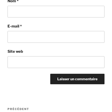
Nom
*
E-mail
*
Site web
Navigation
Article
PRÉCÉDENT