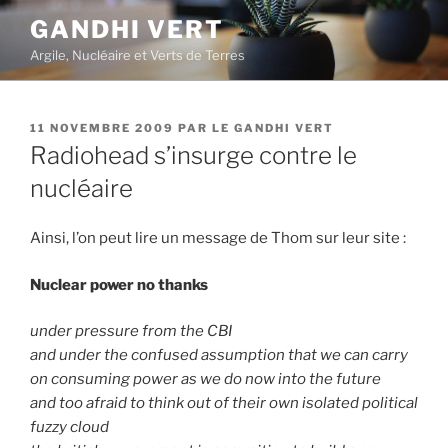
Aller
GANDHI VERT
au
Argile, Nucléaire et Verts de Terres
contenu
principal
PUBLIÉ
11 NOVEMBRE 2009
PAR
LE GANDHI VERT
LE
Radiohead s’insurge contre le
nucléaire
Ainsi, l’on peut lire un message de Thom sur leur site :
Nuclear power no thanks
under pressure from the CBI
and under the confused assumption that we can carry
on consuming power as we do now into the future
and too afraid to think out of their own isolated political
fuzzy cloud