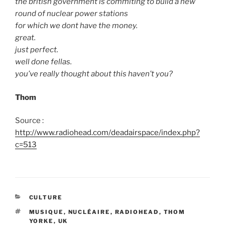
the british government is commiting to build a new
round of nuclear power stations
for which we dont have the money.
great.
just perfect.
well done fellas.
you’ve really thought about this haven’t you?
Thom
Source :
http://www.radiohead.com/deadairspace/index.php?
c=513
CATÉGORIES
CULTURE
ÉTIQUETTES
MUSIQUE
,
NUCLÉAIRE
,
RADIOHEAD
,
THOM
YORKE
,
UK