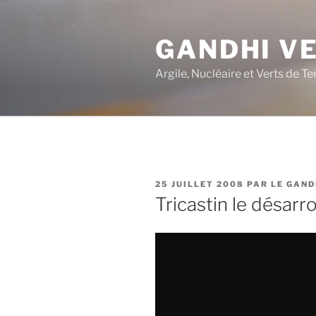
Aller
au
GANDHI V
contenu
principal
Argile, Nucléaire et Verts de Te
PUBLIÉ
25 JUILLET 2008
PAR
LE GAND
LE
Tricastin le désarr