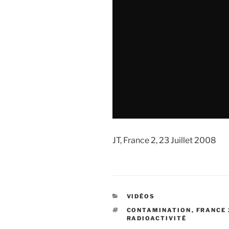
JT, France 2, 23 Juillet 2008
CATÉGORIES
VIDÉOS
ÉTIQUETTES
CONTAMINATION
,
FRANCE 
RADIOACTIVITÉ