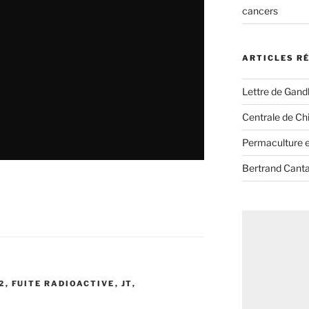
cancers
ARTICLES R
Lettre de Gandh
Centrale de Chi
Permaculture et
Bertrand Canta
2
,
FUITE RADIOACTIVE
,
JT
,