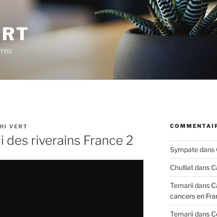
ERT
rres
COMMENTAIR
HI VERT
oi des riverains France 2
Sympate
dans
Chulliat
dans
C
Temarii
dans
C
cancers en Fra
Temarii
dans
C