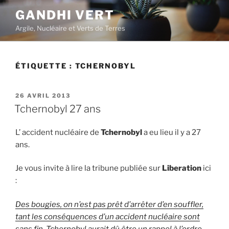
Aller
GANDHI VERT
au
Argile, Nucléaire et Verts de Terres
contenu
principal
ÉTIQUETTE :
TCHERNOBYL
PUBLIÉ
26 AVRIL 2013
LE
Tchernobyl 27 ans
L’ accident nucléaire de
Tchernobyl
a eu lieu il y a 27
ans.
Je vous invite à lire la tribune publiée sur
Liberation
ici
:
Des bougies, on n’est pas prêt d’arrêter d’en souffler,
tant les conséquences d’un accident nucléaire sont
sans fin. Tchernobyl aurait dû être un rappel à l’ordre