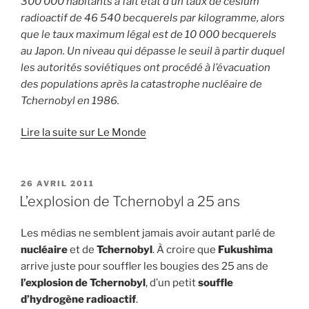
300 000 habitants a fait état d’un taux de césium
radioactif de 46 540 becquerels par kilogramme, alors
que le taux maximum légal est de 10 000 becquerels
au Japon. Un niveau qui dépasse le seuil à partir duquel
les autorités soviétiques ont procédé à l’évacuation
des populations après la catastrophe nucléaire de
Tchernobyl en 1986.
Lire la suite sur Le Monde
PUBLIÉ
26 AVRIL 2011
LE
L’explosion de Tchernobyl a 25 ans
Les médias ne semblent jamais avoir autant parlé de
nucléaire
et de
Tchernobyl
. À croire que
Fukushima
arrive juste pour souffler les bougies des 25 ans de
l’explosion de Tchernobyl
, d’un petit
souffle
d’hydrogène radioactif
.