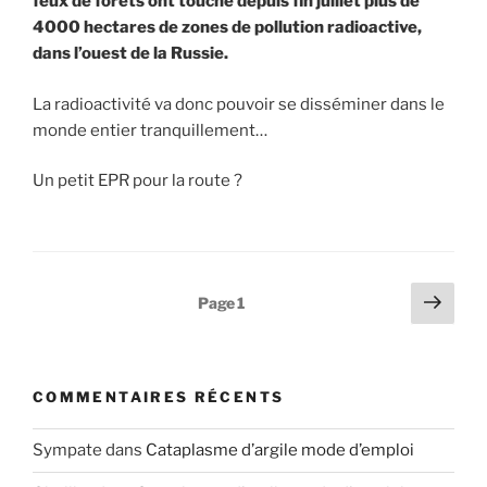
feux de forêts ont touché depuis fin juillet plus de
4000 hectares de zones de pollution radioactive,
dans l’ouest de la Russie.
La radioactivité va donc pouvoir se disséminer dans le
monde entier tranquillement…
Un petit EPR pour la route ?
Pagination
Page
Page
1
suiv
des
publications
COMMENTAIRES RÉCENTS
Sympate
dans
Cataplasme d’argile mode d’emploi