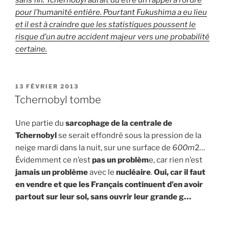
pour l’humanité entière. Pourtant Fukushima a eu lieu
et il est à craindre que les statistiques poussent le
risque d’un autre accident majeur vers une probabilité
certaine.
PUBLIÉ
13 FÉVRIER 2013
LE
Tchernobyl tombe
Une partie du
sarcophage de la centrale de
Tchernobyl
se serait effondré sous la pression de la
neige mardi dans la nuit, sur une surface de
600m
2…
Évidemment ce n’est
pas un problèm
e, car rien n’est
jamais un problème
avec le
nucléaire
.
Oui, car il faut
en vendre et que les Français continuent d’en avoir
partout sur leur sol, sans ouvrir leur grande g…