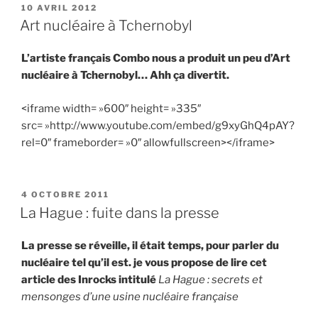
PUBLIÉ
10 AVRIL 2012
LE
Art nucléaire à Tchernobyl
L’artiste français Combo nous a produit un peu d’Art
nucléaire à Tchernobyl… Ahh ça divertit.
<iframe width= »600″ height= »335″
src= »http://www.youtube.com/embed/g9xyGhQ4pAY?
rel=0″ frameborder= »0″ allowfullscreen></iframe>
PUBLIÉ
4 OCTOBRE 2011
LE
La Hague : fuite dans la presse
La presse se réveille, il était temps, pour parler du
nucléaire tel qu’il est. je vous propose de lire cet
article des Inrocks intitulé
La Hague : secrets et
mensonges d’une usine nucléaire française