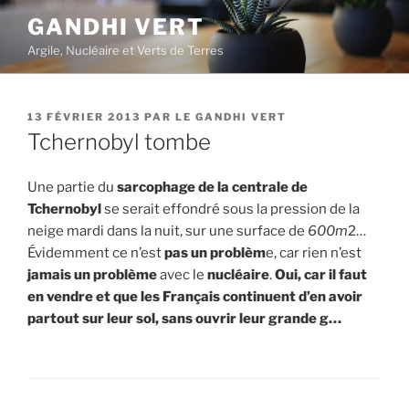
Aller
GANDHI VERT
au
Argile, Nucléaire et Verts de Terres
contenu
principal
PUBLIÉ
13 FÉVRIER 2013
PAR
LE GANDHI VERT
LE
Tchernobyl tombe
Une partie du
sarcophage de la centrale de
Tchernobyl
se serait effondré sous la pression de la
neige mardi dans la nuit, sur une surface de
600m
2…
Évidemment ce n’est
pas un problèm
e, car rien n’est
jamais un problème
avec le
nucléaire
.
Oui, car il faut
en vendre et que les Français continuent d’en avoir
partout sur leur sol, sans ouvrir leur grande g…