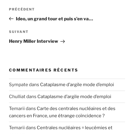
Navigation
Article
PRÉCÉDENT
de
précédent
Ideo, un grand tour et puis s’en va…
l’article
Article
SUIVANT
suivant
Henry Miller Interview
COMMENTAIRES RÉCENTS
Sympate
dans
Cataplasme d’argile mode d’emploi
Chulliat
dans
Cataplasme d’argile mode d’emploi
Temarii
dans
Carte des centrales nucléaires et des
cancers en France, une étrange coïncidence ?
Temarii
dans
Centrales nucléaires = leucémies et