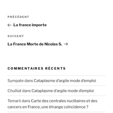
Navigation
Article
PRÉCÉDENT
de
précédent
La france importe
l’article
Article
SUIVANT
suivant
La France Morte de Nicolas S.
COMMENTAIRES RÉCENTS
Sympate
dans
Cataplasme d’argile mode d’emploi
Chulliat
dans
Cataplasme d’argile mode d’emploi
Temarii
dans
Carte des centrales nucléaires et des
cancers en France, une étrange coïncidence ?