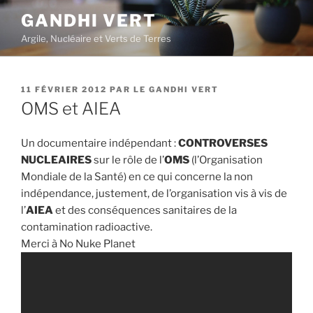
Aller
GANDHI VERT
au
Argile, Nucléaire et Verts de Terres
contenu
principal
PUBLIÉ
11 FÉVRIER 2012
PAR
LE GANDHI VERT
LE
OMS et AIEA
Un documentaire indépendant :
CONTROVERSES
NUCLEAIRES
sur le rôle de l’
OMS
(l’Organisation
Mondiale de la Santé) en ce qui concerne la non
indépendance, justement, de l’organisation vis à vis de
l’
AIEA
et des conséquences sanitaires de la
contamination radioactive.
Merci à No Nuke Planet