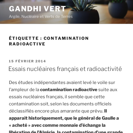
Aller
GANDHI VERT
au
Argile, Nucléaire et Verts de Terres
contenu
principal
ÉTIQUETTE :
CONTAMINATION
RADIOACTIVE
PUBLIÉ
15 FÉVRIER 2014
LE
Essais nucléaires français et radioactivité
Des études indépendantes avaient levé le voile sur
l’ampleur de la
contamination radioactive
suite aux
essais nucléaires français, il semble que cette
contamination soit, selon les documents officiels
déclassifiés encore plus amarante que prévu.
Il
apparait historiquement, que le général de Gaulle a
« acheté » avec comme monnaie d’échange la
libération de l’Algérie, la contamination d’une grande