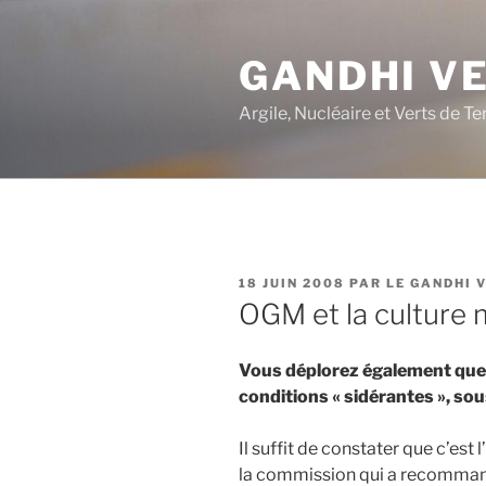
Aller
au
GANDHI V
contenu
principal
Argile, Nucléaire et Verts de Te
PUBLIÉ
18 JUIN 2008
PAR
LE GANDHI 
LE
OGM et la cultur
Vous déplorez également que c
conditions « sidérantes », so
Il suffit de constater que c’est
la commission qui a recommandé