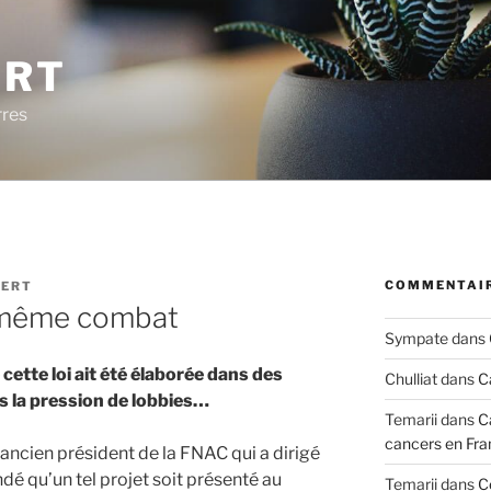
ERT
rres
COMMENTAIR
VERT
e même combat
Sympate
dans
ette loi ait été élaborée dans des
Chulliat
dans
C
us la pression de lobbies…
Temarii
dans
C
cancers en Fra
 l’ancien président de la FNAC qui a dirigé
 qu’un tel projet soit présenté au
Temarii
dans
C