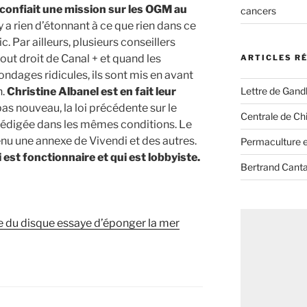
confiait une mission sur les OGM au
cancers
’y a rien d’étonnant à ce que rien dans ce
c. Par ailleurs, plusieurs conseillers
out droit de Canal + et quand les
ARTICLES R
ondages ridicules, ils sont mis en avant
Lettre de Gandh
n.
Christine Albanel est en fait leur
 pas nouveau, la loi précédente sur le
Centrale de Chi
é rédigée dans les mêmes conditions. Le
enu une annexe de Vivendi et des autres.
Permaculture et
ui est fonctionnaire et qui est lobbyiste.
Bertrand Canta
ie du disque essaye d’éponger la mer