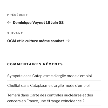
Navigation
Article
PRÉCÉDENT
de
précédent
Dominique Voynet 15 Juin 08
l’article
Article
SUIVANT
suivant
OGM et la culture même combat
COMMENTAIRES RÉCENTS
Sympate
dans
Cataplasme d’argile mode d’emploi
Chulliat
dans
Cataplasme d’argile mode d’emploi
Temarii
dans
Carte des centrales nucléaires et des
cancers en France, une étrange coïncidence ?