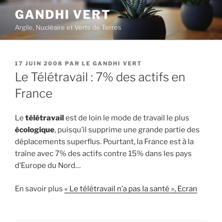
Aller
GANDHI VERT
au
Argile, Nucléaire et Verts de Terres
contenu
principal
PUBLIÉ
17 JUIN 2008
PAR
LE GANDHI VERT
LE
Le Télétravail : 7% des actifs en
France
Le
télétravail
est de loin le mode de travail le plus
écologique
, puisqu’il supprime une grande partie des
déplacements superflus. Pourtant, la France est à la
traîne avec 7% des actifs contre 15% dans les pays
d’Europe du Nord…
En savoir plus
« Le télétravail n’a pas la santé », Ecran