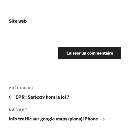
Site web
Navigation
Article
PRÉCÉDENT
de
précédent
EPR : Sarkozy hors la loi ?
l’article
Article
SUIVANT
suivant
Info traffic sur google maps (plans) iPhone