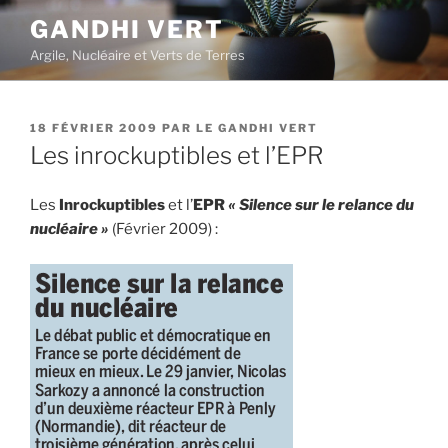
Aller
GANDHI VERT
au
Argile, Nucléaire et Verts de Terres
contenu
principal
PUBLIÉ
18 FÉVRIER 2009
PAR
LE GANDHI VERT
LE
Les inrockuptibles et l’EPR
Les
Inrockuptibles
et l’
EPR
« Silence sur le relance du
nucléaire »
(Février 2009) :