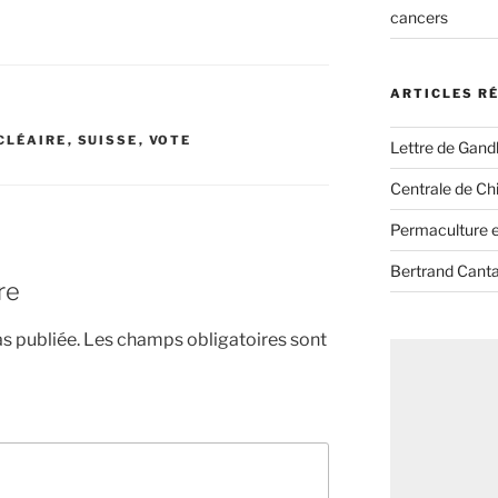
cancers
ARTICLES R
CLÉAIRE
,
SUISSE
,
VOTE
Lettre de Gandh
Centrale de Chi
Permaculture et
Bertrand Canta
re
s publiée.
Les champs obligatoires sont