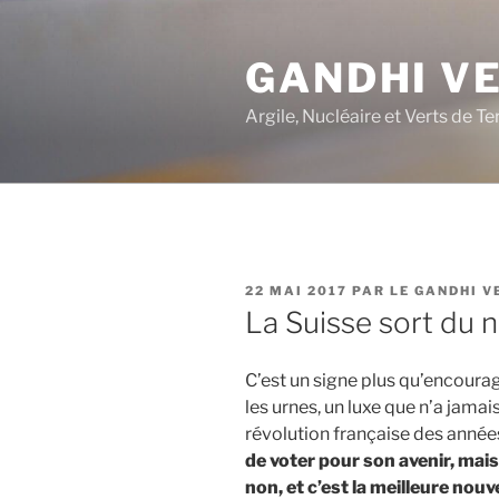
Aller
au
GANDHI V
contenu
principal
Argile, Nucléaire et Verts de Te
PUBLIÉ
22 MAI 2017
PAR
LE GANDHI V
LE
La Suisse sort du n
C’est un signe plus qu’encourage
les urnes, un luxe que n’a jamai
révolution française des année
de voter pour son avenir, mais l
non, et c’est la meilleure nouve