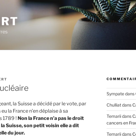
ERT
rres
COMMENTAIR
ERT
ucléaire
Sympate
dans
ant, la Suisse a décidé par le vote, par
Chulliat
dans
C
s eu la France n’en déplaise à sa
Temarii
dans
C
s 1789 !
Non la France n’a pas le droit
cancers en Fra
a Suisse, son petit voisin elle a dit
lle du jour.
Temarii
dans
C