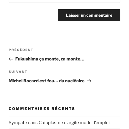
Navigation
Article
PRÉCÉDENT
de
précédent
Fukushima ça monte, ça monte…
l’article
Article
SUIVANT
suivant
Michel Rocard est fou… du nucléaire
COMMENTAIRES RÉCENTS
Sympate
dans
Cataplasme d’argile mode d’emploi