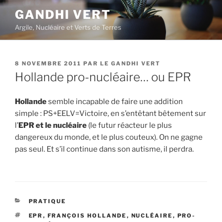
Aller
GANDHI VERT
au
Argile, Nucléaire et Verts de Terres
contenu
principal
PUBLIÉ
8 NOVEMBRE 2011
PAR
LE GANDHI VERT
LE
Hollande pro-nucléaire… ou EPR
Hollande
semble incapable de faire une addition
simple : PS+EELV=Victoire, en s’entêtant bêtement sur
l’
EPR et le nucléaire
(le futur réacteur le plus
dangereux du monde, et le plus couteux). On ne gagne
pas seul. Et s’il continue dans son autisme, il perdra.
CATÉGORIES
PRATIQUE
ÉTIQUETTES
EPR
,
FRANÇOIS HOLLANDE
,
NUCLÉAIRE
,
PRO-