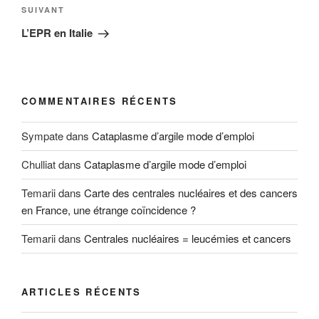
Article
SUIVANT
suivant
L’EPR en Italie
COMMENTAIRES RÉCENTS
Sympate
dans
Cataplasme d’argile mode d’emploi
Chulliat
dans
Cataplasme d’argile mode d’emploi
Temarii
dans
Carte des centrales nucléaires et des cancers
en France, une étrange coïncidence ?
Temarii
dans
Centrales nucléaires = leucémies et cancers
ARTICLES RÉCENTS