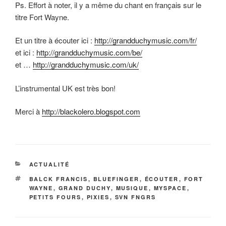
Ps. Effort à noter, il y a même du chant en français sur le
titre Fort Wayne.
Et un titre à écouter ici :
http://grandduchymusic.com/fr/
et ici :
http://grandduchymusic.com/be/
et …
http://grandduchymusic.com/uk/
L’instrumental UK est très bon!
Merci à
http://blackolero.blogspot.com
CATÉGORIES
ACTUALITÉ
ÉTIQUETTES
BALCK FRANCIS
,
BLUEFINGER
,
ÉCOUTER
,
FORT
WAYNE
,
GRAND DUCHY
,
MUSIQUE
,
MYSPACE
,
PETITS FOURS
,
PIXIES
,
SVN FNGRS