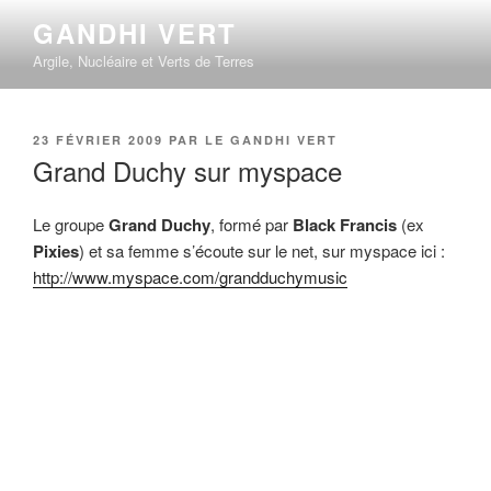
Aller
GANDHI VERT
au
Argile, Nucléaire et Verts de Terres
contenu
principal
PUBLIÉ
23 FÉVRIER 2009
PAR
LE GANDHI VERT
LE
Grand Duchy sur myspace
Le groupe
Grand Duchy
, formé par
Black Francis
(ex
Pixies
) et sa femme s’écoute sur le net, sur myspace ici :
http://www.myspace.com/grandduchymusic