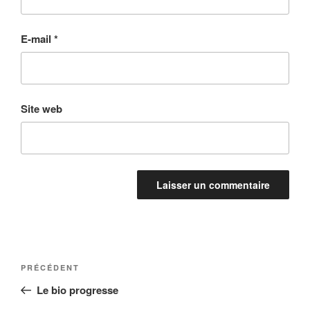
E-mail
*
Site web
Navigation
Article
PRÉCÉDENT
de
précédent
Le bio progresse
l’article