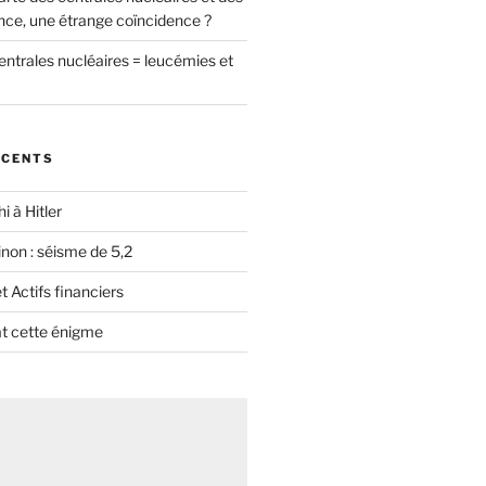
nce, une étrange coïncidence ?
entrales nucléaires = leucémies et
ÉCENTS
i à Hitler
non : séisme de 5,2
 Actifs financiers
t cette énigme