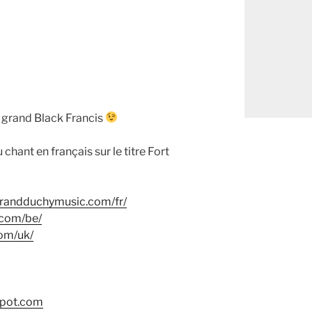
 grand Black Francis
u chant en français sur le titre Fort
/grandduchymusic.com/fr/
.com/be/
om/uk/
gspot.com