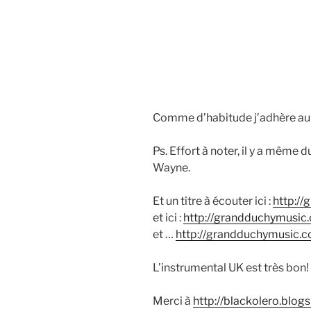
Comme d’habitude j’adhère au
Ps. Effort à noter, il y a même d
Wayne.
Et un titre à écouter ici :
http:/
et ici :
http://grandduchymusic
et …
http://grandduchymusic.c
L’instrumental UK est très bon!
Merci à
http://blackolero.blo