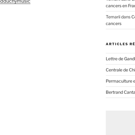
ndduchymusic
cancers en Fra
Temarii
dans
C
cancers
ARTICLES R
Lettre de Gandh
Centrale de Chi
Permaculture et
Bertrand Canta