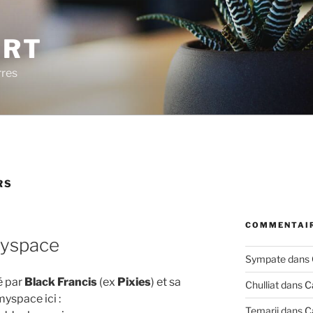
ERT
rres
RS
COMMENTAIR
myspace
Sympate
dans
é par
Black Francis
(ex
Pixies
) et sa
Chulliat
dans
C
myspace ici :
Temarii
dans
C