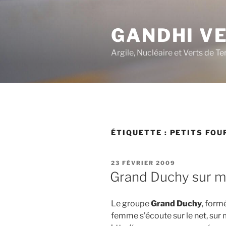
Aller
au
GANDHI V
contenu
principal
Argile, Nucléaire et Verts de Te
ÉTIQUETTE :
PETITS FOU
PUBLIÉ
23 FÉVRIER 2009
LE
Grand Duchy sur 
Le groupe
Grand Duchy
, form
femme s’écoute sur le net, sur 