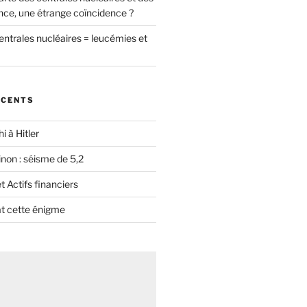
nce, une étrange coïncidence ?
entrales nucléaires = leucémies et
ÉCENTS
i à Hitler
non : séisme de 5,2
 Actifs financiers
t cette énigme