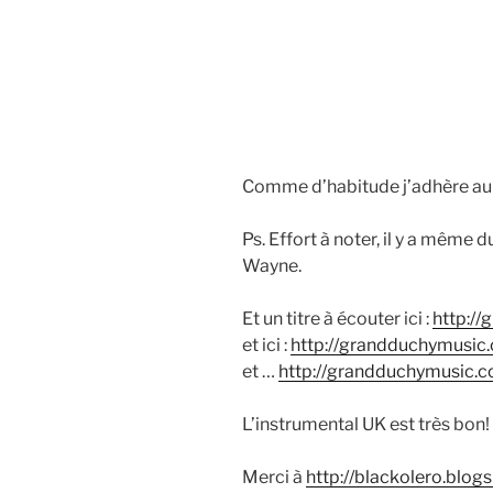
Comme d’habitude j’adhère au
Ps. Effort à noter, il y a même d
Wayne.
Et un titre à écouter ici :
http:/
et ici :
http://grandduchymusic
et …
http://grandduchymusic.c
L’instrumental UK est très bon!
Merci à
http://blackolero.blo