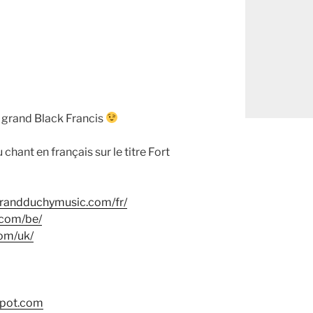
 grand Black Francis
u chant en français sur le titre Fort
/grandduchymusic.com/fr/
.com/be/
om/uk/
gspot.com