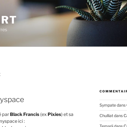
ERT
rres
E
COMMENTAIR
myspace
Sympate
dans
é par
Black Francis
(ex
Pixies
) et sa
Chulliat
dans
C
myspace ici :
Temarii
dans
C