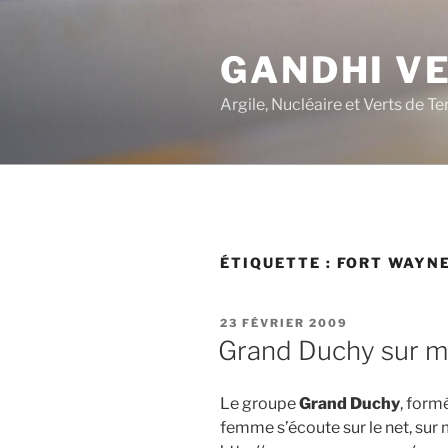
Aller
au
GANDHI V
contenu
principal
Argile, Nucléaire et Verts de Te
ÉTIQUETTE :
FORT WAYN
PUBLIÉ
23 FÉVRIER 2009
LE
Grand Duchy sur 
Le groupe
Grand Duchy
, form
femme s’écoute sur le net, sur 