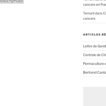
ndduchymusic
cancers en Fra
Temarii
dans
C
cancers
ARTICLES R
Lettre de Gandh
Centrale de Chi
Permaculture et
Bertrand Canta