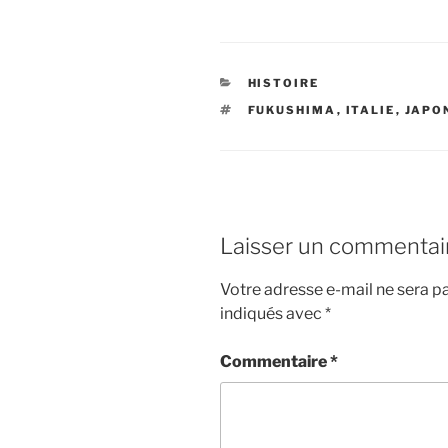
CATÉGORIES
HISTOIRE
ÉTIQUETTES
FUKUSHIMA
,
ITALIE
,
JAPO
Laisser un commentai
Votre adresse e-mail ne sera pa
indiqués avec
*
Commentaire
*