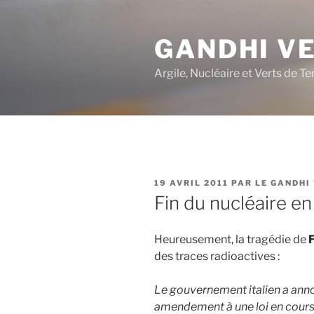
Aller
au
GANDHI V
contenu
principal
Argile, Nucléaire et Verts de Te
PUBLIÉ
19 AVRIL 2011
PAR
LE GANDHI
LE
Fin du nucléaire en 
Heureusement, la tragédie de
des traces radioactives :
Le gouvernement italien a ann
amendement à une loi en cours