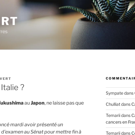
ERT
rres
COMMENTAIR
 VERT
Italie ?
Sympate
dans
Fukushima
au
Japon
, ne laisse pas que
Chulliat
dans
C
Temarii
dans
C
cancers en Fra
oncé mardi avoir présenté un
 d’examen au Sénat pour mettre fin à
Temarii
dans
C