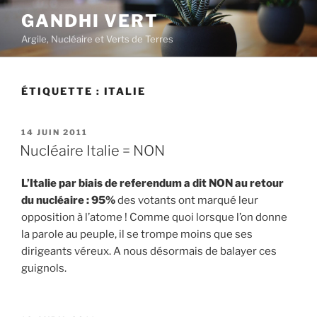
Aller
GANDHI VERT
au
Argile, Nucléaire et Verts de Terres
contenu
principal
ÉTIQUETTE :
ITALIE
PUBLIÉ
14 JUIN 2011
LE
Nucléaire Italie = NON
L’Italie par biais de referendum a dit NON au retour
du nucléaire : 95%
des votants ont marqué leur
opposition à l’atome ! Comme quoi lorsque l’on donne
la parole au peuple, il se trompe moins que ses
dirigeants véreux. A nous désormais de balayer ces
guignols.