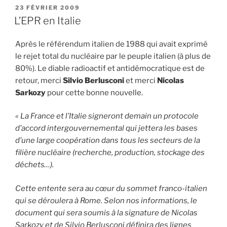
PUBLIÉ
23 FÉVRIER 2009
LE
L’EPR en Italie
Après le référendum italien de 1988 qui avait exprimé
le rejet total du nucléaire par le peuple italien (à plus de
80%). Le diable radioactif et antidémocratique est de
retour, merci
Silvio Berlusconi
et merci
Nicolas
Sarkozy
pour cette bonne nouvelle.
« La France et l’Italie signeront demain un protocole
d’accord intergouvernemental qui jettera les bases
d’une large coopération dans tous les secteurs de la
filière nucléaire (recherche, production, stockage des
déchets…).
Cette entente sera au cœur du sommet franco-italien
qui se déroulera à Rome. Selon nos informations, le
document qui sera soumis à la signature de Nicolas
Sarkozy et de Silvio Berlusconi définira des lignes