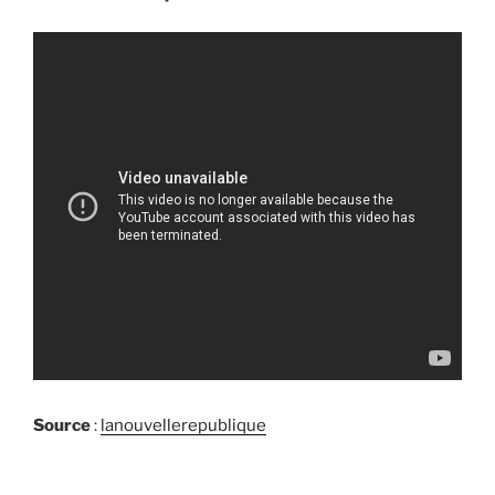
Source
:
lanouvellerepublique