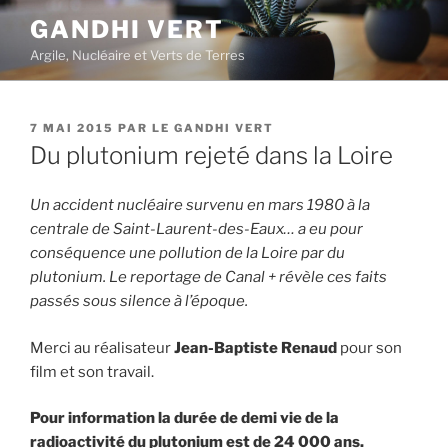
Aller
GANDHI VERT
au
Argile, Nucléaire et Verts de Terres
contenu
principal
PUBLIÉ
7 MAI 2015
PAR
LE GANDHI VERT
LE
Du plutonium rejeté dans la Loire
Un accident nucléaire survenu en mars 1980 à la
centrale de Saint-Laurent-des-Eaux… a eu pour
conséquence une pollution de la Loire par du
plutonium. Le reportage de Canal + révèle ces faits
passés sous silence à l’époque.
Merci au réalisateur
Jean-Baptiste Renaud
pour son
film et son travail.
Pour information la durée de demi vie de la
radioactivité du plutonium est de 24 000 ans.