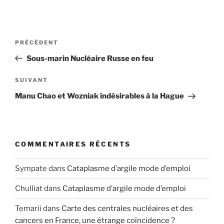
Navigation
Article
PRÉCÉDENT
de
précédent
Sous-marin Nucléaire Russe en feu
l’article
Article
SUIVANT
suivant
Manu Chao et Wozniak indésirables à la Hague
COMMENTAIRES RÉCENTS
Sympate
dans
Cataplasme d’argile mode d’emploi
Chulliat
dans
Cataplasme d’argile mode d’emploi
Temarii
dans
Carte des centrales nucléaires et des
cancers en France, une étrange coïncidence ?