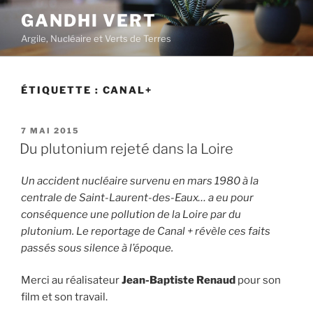
Aller
GANDHI VERT
au
Argile, Nucléaire et Verts de Terres
contenu
principal
ÉTIQUETTE :
CANAL+
PUBLIÉ
7 MAI 2015
LE
Du plutonium rejeté dans la Loire
Un accident nucléaire survenu en mars 1980 à la
centrale de Saint-Laurent-des-Eaux… a eu pour
conséquence une pollution de la Loire par du
plutonium. Le reportage de Canal + révèle ces faits
passés sous silence à l’époque.
Merci au réalisateur
Jean-Baptiste Renaud
pour son
film et son travail.