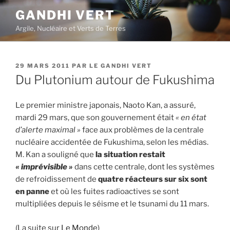
Aller
GANDHI VERT
au
Argile, Nucléaire et Verts de Terres
contenu
principal
PUBLIÉ
29 MARS 2011
PAR
LE GANDHI VERT
LE
Du Plutonium autour de Fukushima
L
e premier ministre japonais, Naoto Kan, a assuré,
mardi 29 mars, que son gouvernement était
« en état
d’alerte maximal »
face aux problèmes de la centrale
nucléaire accidentée de Fukushima, selon les médias.
M. Kan a souligné que
la situation restait
« imprévisible »
dans cette centrale, dont les systèmes
de refroidissement de
quatre réacteurs sur six sont
en panne
et où les fuites radioactives se sont
multipliées depuis le séisme et le tsunami du 11 mars.
(La suite sur
Le Monde
)