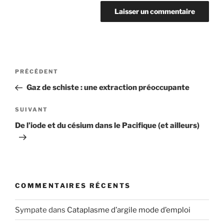
Navigation
Article
PRÉCÉDENT
de
précédent
Gaz de schiste : une extraction préoccupante
l’article
Article
SUIVANT
suivant
De l’iode et du césium dans le Pacifique (et ailleurs)
COMMENTAIRES RÉCENTS
Sympate
dans
Cataplasme d’argile mode d’emploi