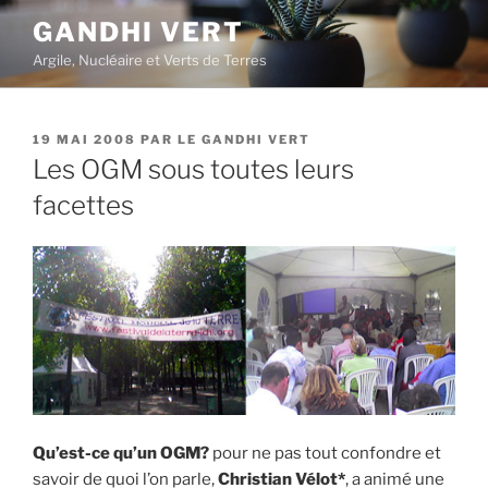
Aller
GANDHI VERT
au
Argile, Nucléaire et Verts de Terres
contenu
principal
PUBLIÉ
19 MAI 2008
PAR
LE GANDHI VERT
LE
Les OGM sous toutes leurs
facettes
Qu’est-ce qu’un OGM?
pour ne pas tout confondre et
savoir de quoi l’on parle,
Christian Vélot*
, a animé une