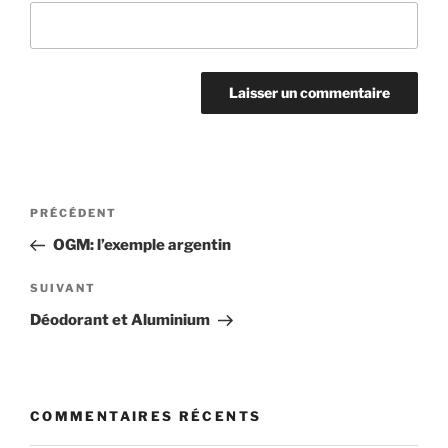
Navigation
Article
PRÉCÉDENT
de
précédent
OGM: l’exemple argentin
l’article
Article
SUIVANT
suivant
Déodorant et Aluminium
COMMENTAIRES RÉCENTS