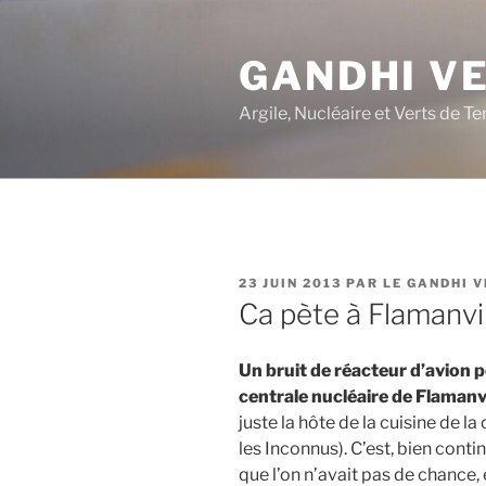
Aller
au
GANDHI V
contenu
principal
Argile, Nucléaire et Verts de Te
PUBLIÉ
23 JUIN 2013
PAR
LE GANDHI 
LE
Ca pète à Flamanvi
Un bruit de réacteur d’avion 
centrale nucléaire de Flamanvi
juste la hôte de la cuisine de la 
les Inconnus). C’est, bien cont
que l’on n’avait pas de chance, e