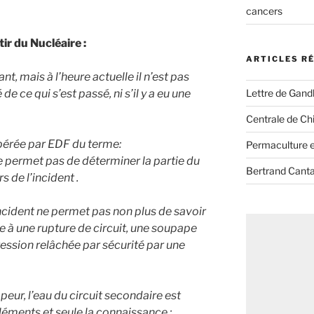
cancers
ir du Nucléaire :
ARTICLES R
, mais à l’heure actuelle il n’est pas
Lettre de Gandh
de ce qui s’est passé, ni s’il y a eu une
Centrale de Chi
libérée par EDF du terme:
Permaculture et
e permet pas de déterminer la partie du
Bertrand Canta
s de l’incident .
’incident ne permet pas non plus de savoir
te à une rupture de circuit, une soupape
ession relâchée par sécurité par une
apeur, l’eau du circuit secondaire est
éments et seule la connaissance :