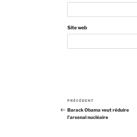
Site web
Navigation
Article
PRÉCÉDENT
de
précédent
Barack Obama veut réduire
l’arsenal nucléaire
l’article