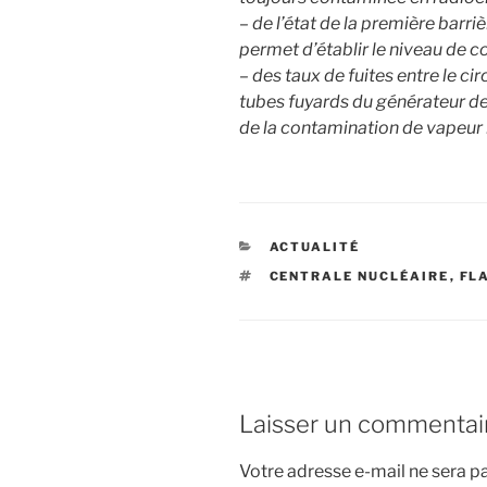
– de l’état de la première barr
permet d’établir le niveau de c
– des taux de fuites entre le ci
tubes fuyards du générateur d
de la contamination de vapeur
CATÉGORIES
ACTUALITÉ
ÉTIQUETTES
CENTRALE NUCLÉAIRE
,
FL
Laisser un commentai
Votre adresse e-mail ne sera pa