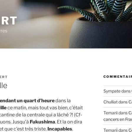
ERT
rres
COMMENTAIR
VERT
lle
Sympate
dans
pendant un quart d’heure
dans la
Chulliat
dans
C
lle
ce matin, mais tout vas bien, c’était
Temarii
dans
C
cantine de la centrale qui a lâché ?! (Cf-
cancers en Fra
inuons. Jusqu’à
Fukushima
. Et la on dira
t que c’est très triste.
Incapables
.
Temarii
dans
C