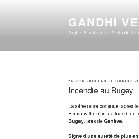
Aller
au
GANDHI V
contenu
principal
Argile, Nucléaire et Verts de Ter
PUBLIÉ
24 JUIN 2013
PAR
LE GANDHI V
LE
Incendie au Bugey
La série noire continue, après l
Flamanville
, c’est au tour d’un 
Bugey
, près de
Genève
.
Signe d’une sureté de plus en 