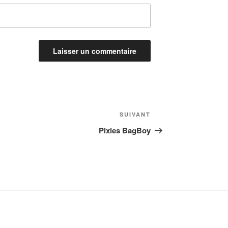
Article
SUIVANT
suivant
Pixies BagBoy