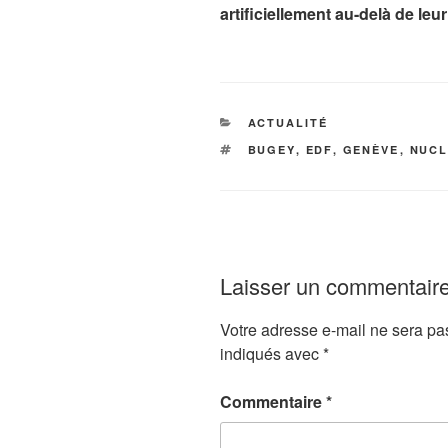
artificiellement au-delà de leu
CATÉGORIES
ACTUALITÉ
ÉTIQUETTES
BUGEY
,
EDF
,
GENÈVE
,
NUCL
Laisser un commentair
Votre adresse e-mail ne sera pa
indiqués avec
*
Commentaire
*