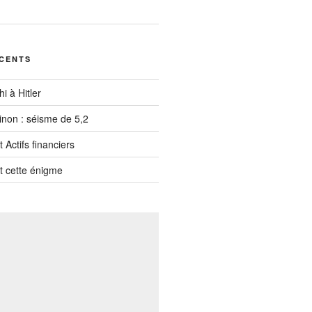
ÉCENTS
i à Hitler
inon : séisme de 5,2
 Actifs financiers
t cette énigme