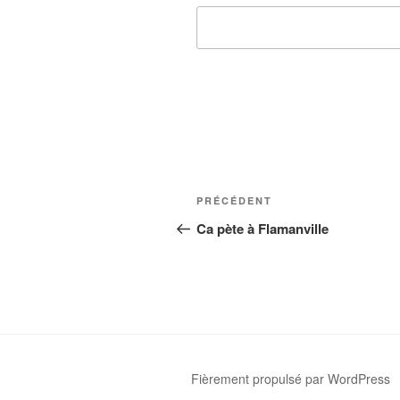
Navigation
Article
PRÉCÉDENT
de
précédent
Ca pète à Flamanville
l’article
Fièrement propulsé par WordPress