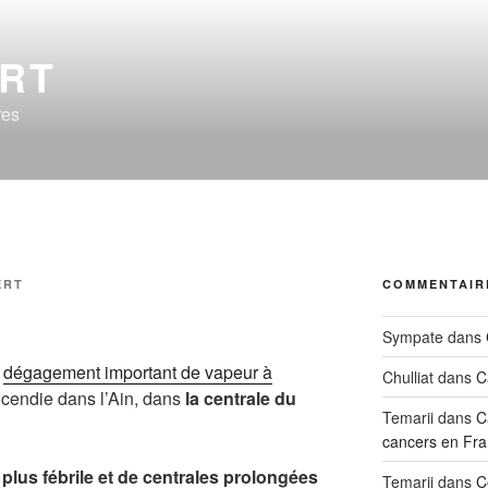
ERT
res
ERT
COMMENTAIR
Sympate
dans
e
dégagement important de vapeur à
Chulliat
dans
C
incendie dans l’Ain, dans
la centrale du
Temarii
dans
C
cancers en Fra
plus fébrile et de centrales prolongées
Temarii
dans
C