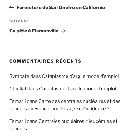
de
précédent
Fermeture de San Onofre en Californie
l’article
Article
SUIVANT
suivant
Ca pète à Flamanville
COMMENTAIRES RÉCENTS
Sympate
dans
Cataplasme d’argile mode d’emploi
Chulliat
dans
Cataplasme d’argile mode d’emploi
Temarii
dans
Carte des centrales nucléaires et des
cancers en France, une étrange coïncidence ?
Temarii
dans
Centrales nucléaires = leucémies et
cancers