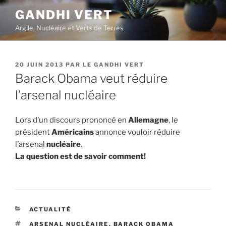
Aller
GANDHI VERT
au
Argile, Nucléaire et Verts de Terres
contenu
principal
PUBLIÉ
20 JUIN 2013
PAR
LE GANDHI VERT
LE
Barack Obama veut réduire
l’arsenal nucléaire
Lors d’un discours prononcé en
Allemagne
, le
président
Américains
annonce vouloir réduire
l’arsenal
nucléaire
.
La question est de savoir comment!
CATÉGORIES
ACTUALITÉ
ÉTIQUETTES
ARSENAL NUCLÉAIRE
,
BARACK OBAMA