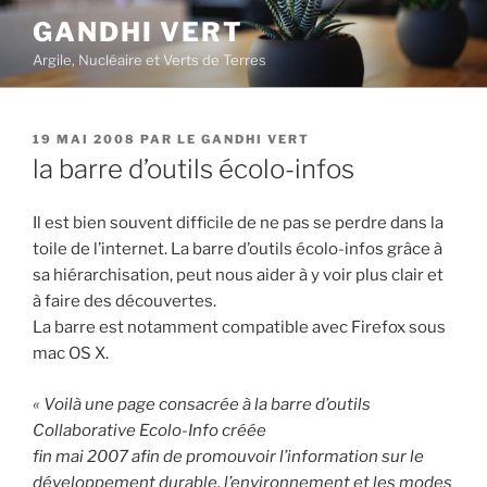
Aller
GANDHI VERT
au
Argile, Nucléaire et Verts de Terres
contenu
principal
PUBLIÉ
19 MAI 2008
PAR
LE GANDHI VERT
LE
la barre d’outils écolo-infos
Il est bien souvent difficile de ne pas se perdre dans la
toile de l’internet. La barre d’outils écolo-infos grâce à
sa hiérarchisation, peut nous aider à y voir plus clair et
à faire des découvertes.
La barre est notamment compatible avec Firefox sous
mac OS X.
« Voilà une page consacrée à la barre d’outils
Collaborative Ecolo-Info créée
fin mai 2007 afin de promouvoir l’information sur le
développement durable, l’environnement et les modes