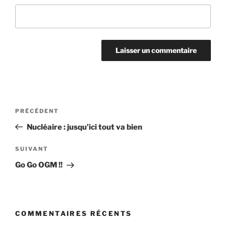
Navigation
Article
PRÉCÉDENT
de
précédent
Nucléaire : jusqu’ici tout va bien
l’article
Article
SUIVANT
suivant
Go Go OGM !!
COMMENTAIRES RÉCENTS