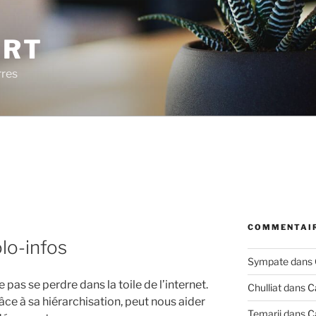
ERT
rres
COMMENTAIR
olo-infos
Sympate
dans
e pas se perdre dans la toile de l’internet.
Chulliat
dans
C
âce à sa hiérarchisation, peut nous aider
Temarii
dans
C